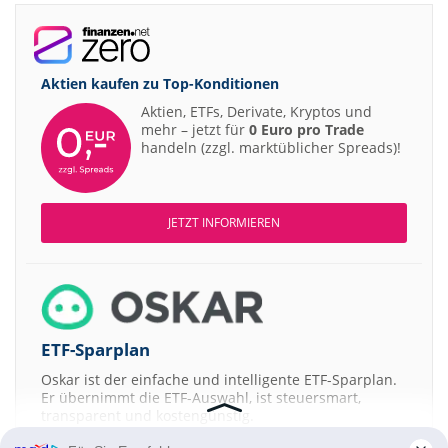
Aktien kaufen zu
Top-Konditionen
Aktien, ETFs, Derivate, Kryptos und
mehr – jetzt für
0 Euro pro Trade
handeln (zzgl. marktüblicher Spreads)!
JETZT INFORMIEREN
ETF-Sparplan
Oskar ist der einfache und intelligente ETF-Sparplan.
Er übernimmt die ETF-Auswahl, ist steuersmart,
transparent und kostengünstig.