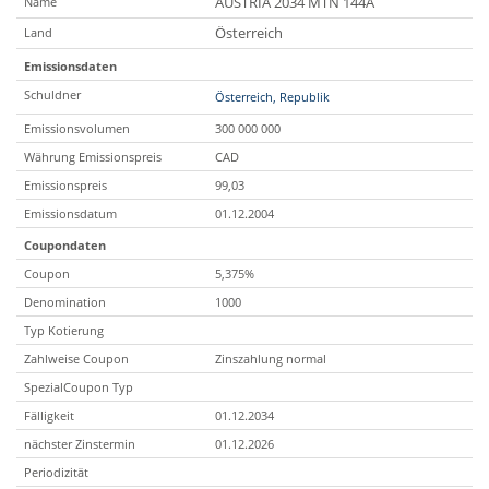
AUSTRIA 2034 MTN 144A
Name
Österreich
Land
Emissionsdaten
Schuldner
Österreich, Republik
Emissionsvolumen
300 000 000
Währung Emissionspreis
CAD
Emissionspreis
99,03
Emissionsdatum
01.12.2004
Coupondaten
Coupon
5,375%
Denomination
1000
Typ Kotierung
Zahlweise Coupon
Zinszahlung normal
SpezialCoupon Typ
Fälligkeit
01.12.2034
nächster Zinstermin
01.12.2026
Periodizität