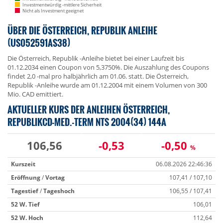
Investmentwürdig -mittlere Sicherheit
Nicht als Investment geeignet
ÜBER DIE ÖSTERREICH, REPUBLIK ANLEIHE
(US052591AS38)
Die Österreich, Republik -Anleihe bietet bei einer Laufzeit bis
01.12.2034 einen Coupon von 5,3750%.
Die Auszahlung des Coupons
findet 2,0 -mal pro halbjährlich am 01.06. statt.
Die Österreich,
Republik -Anleihe wurde am 01.12.2004 mit einem Volumen von 300
Mio. CAD emittiert.
AKTUELLER KURS DER ANLEIHEN ÖSTERREICH,
REPUBLIKCD-MED.-TERM NTS 2004(34) 144A
106,56
-0,53
-0,50
%
Kurszeit
06.08.2026 22:46:36
Eröffnung
/
Vortag
107,41 / 107,10
Tagestief
/
Tageshoch
106,55 / 107,41
52 W. Tief
106,01
52 W. Hoch
112,64