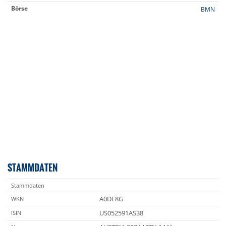
Börse
BMN
STAMMDATEN
Stammdaten
A0DF8G
WKN
US052591AS38
ISIN