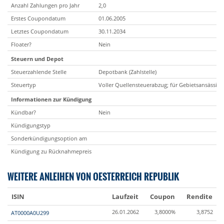
Anzahl Zahlungen pro Jahr
2,0
Erstes Coupondatum
01.06.2005
Letztes Coupondatum
30.11.2034
Floater?
Nein
Steuern und Depot
Steuerzahlende Stelle
Depotbank (Zahlstelle)
Steuertyp
Voller Quellensteuerabzug; für Gebietsansässige
Informationen zur Kündigung
Kündbar?
Nein
Kündigungstyp
Sonderkündigungsoption am
Kündigung zu Rücknahmepreis
WEITERE ANLEIHEN VON OESTERREICH REPUBLIK
ISIN
Laufzeit
Coupon
Rendite
26.01.2062
3,8000%
3,8752
AT0000A0U299