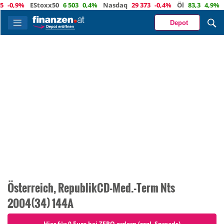
,9%
EStoxx50
6 503
0,4%
Nasdaq
29 373
-0,4%
Öl
83,3
4,9%
Eur
Depot
Österreich, RepublikCD-Med.-Term Nts
2004(34) 144A
Hier für 0 Euro bei ZERO ordern (zzgl. Spreads)