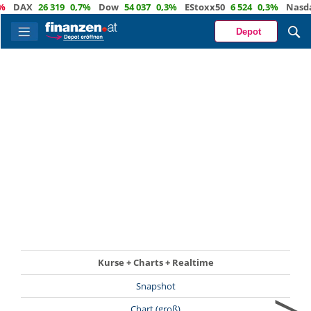
DAX
26 319
0,7%
Dow
54 037
0,3%
EStoxx50
6 524
0,3%
Nasdaq
Depot
Kurse + Charts + Realtime
>
Snapshot
Chart (groß)