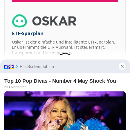
ETF-Sparplan
Oskar ist der einfache und intelligente ETF-Sparplan.
Er übernimmt die ETF-Auswahl, ist steuersmart,
transparent und kostengünstig.
JETZT MEHR ERFAHREN
Für Sie Empfohlen
Top 10 Pop Divas - Number 4 May Shock You
BRAINBERRIES
Aktien ATX
DAX
EuroStoxx 50
Dow Jones
NASDAQ 100
Nikkei 225
S&P 500
Kontakt
-
Impressum
-
Werbung
-
Barrierefreiheit
Sitemap
-
Datenschutz
-
Disclaimer
-
AGB
-
Privatsphäre-Einstellungen