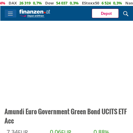
DAX
26 319
0,7%
Dow
54 037
0,3%
EStoxx50
6 524
0,3%
Nasdaq
Depot
Amundi Euro Government Green Bond UCITS ETF
Acc
7,34
0,06
0,88
EUR
EUR
%