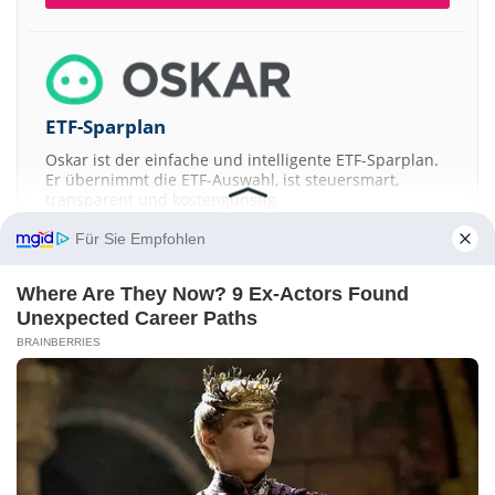
ETF-Sparplan
Oskar ist der einfache und intelligente ETF-Sparplan.
Er übernimmt die ETF-Auswahl, ist steuersmart,
transparent und kostengünstig.
Für Sie Empfohlen
JETZT MEHR ERFAHREN
Where Are They Now? 9 Ex-Actors Found
Unexpected Career Paths
BRAINBERRIES
Aktien ATX
DAX
EuroStoxx 50
Dow Jones
NASDAQ 100
Nikkei 225
S&P 500
Kontakt
-
Impressum
-
Werbung
-
Barrierefreiheit
Sitemap
-
Datenschutz
-
Disclaimer
-
AGB
-
Privatsphäre-Einstellungen