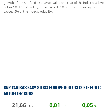
growth of the Subfund’s net asset value and that of the index at a level
below 1%. If this tracking error exceeds 1%, it must not, in any event,
exceed 5% of the index's volatility.
BNP PARIBAS EASY STOXX EUROPE 600 UCITS ETF EUR C
AKTUELLER KURS
21,66
0,01
0,05
EUR
EUR
%