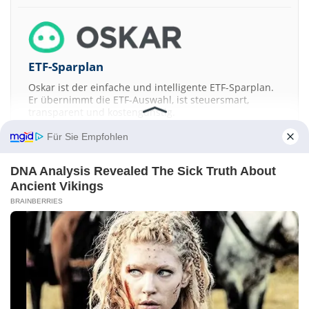
ETF-Sparplan
Oskar ist der einfache und intelligente ETF-Sparplan.
Er übernimmt die ETF-Auswahl, ist steuersmart,
transparent und kostengünstig.
Für Sie Empfohlen
JETZT MEHR ERFAHREN
DNA Analysis Revealed The Sick Truth About
Ancient Vikings
BRAINBERRIES
Aktien ATX
DAX
EuroStoxx 50
Dow Jones
NASDAQ 100
Nikkei 225
S&P 500
Kontakt
-
Impressum
-
Werbung
-
Barrierefreiheit
Sitemap
-
Datenschutz
-
Disclaimer
-
AGB
-
Privatsphäre-Einstellungen