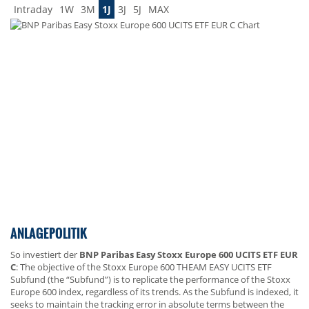
Intraday
1W
3M
1J
3J
5J
MAX
ANLAGEPOLITIK
So investiert der
BNP Paribas Easy Stoxx Europe 600 UCITS ETF EUR
C
: The objective of the Stoxx Europe 600 THEAM EASY UCITS ETF
Subfund (the “Subfund”) is to replicate the performance of the Stoxx
Europe 600 index, regardless of its trends. As the Subfund is indexed, it
seeks to maintain the tracking error in absolute terms between the