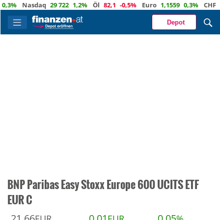
%
Nasdaq
29 722
1,2%
Öl
82,1
-0,5%
Euro
1,1559
0,3%
CHF
0,934
Depot
BNP Paribas Easy Stoxx Europe 600 UCITS ETF
EUR C
21,66
0,01
0,05
EUR
EUR
%