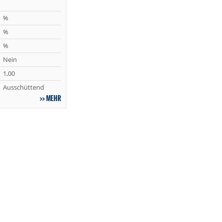
%
%
%
Nein
1,00
Ausschüttend
MEHR