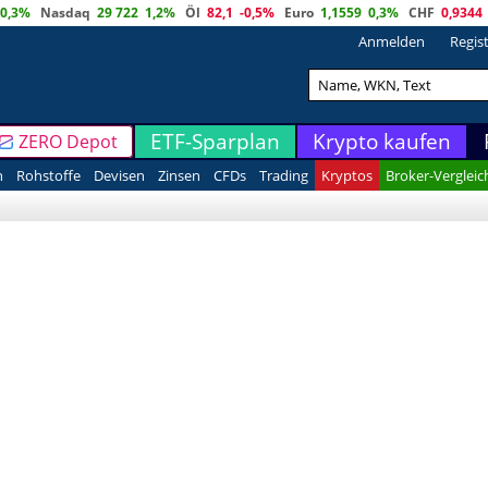
0,3%
Nasdaq
29 722
1,2%
Öl
82,1
-0,5%
Euro
1,1559
0,3%
CHF
0,9344
Anmelden
Regis
ETF-Sparplan
Krypto kaufen
ZERO Depot
n
Rohstoffe
Devisen
Zinsen
CFDs
Trading
Kryptos
Broker-Vergleic