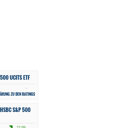
500 UCITS ETF
-
ÄRUNG ZU DEN RATINGS
 HSBC S&P 500
22,09