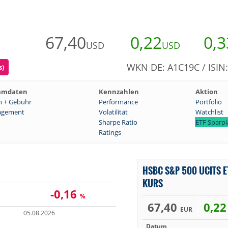
67,40
0,22
0,3
USD
USD
WKN DE: A1C19C / ISI
s)
mmdaten
Kennzahlen
Aktion
n + Gebühr
Performance
Portfolio
gement
Volatilität
Watchlist
Sharpe Ratio
ETF Sparp
Ratings
HSBC S&P 500 UCITS E
KURS
-0,16
%
67,40
0,2
EUR
05.08.2026
Datum