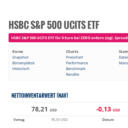
HSBC S&P 500 UCITS ETF
HSBC S&P 500 UCITS ETF für 0 Euro bei ZERO ordern (zzgl. Spread
Kurse
Charts
Sta
Snapshot
Preischart
Date
Börsenplätze
Performance
Mana
Historisch
Benchmark
Rendite
NETTOINVENTARWERT (NAV)
78,21
-0,13
USD
USD
Vortag
78,33 USD
Datum