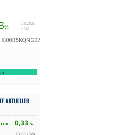
3
7.8.2026
%
HAM
N: IE00B5KQNG97
lan
TF AKTUELLER
2
0,33
EUR
%
07.08.2026