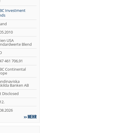
F
BC Investment
nds
land
05.2010
tien USA
andardwerte Blend
D
47 461 706,91
BC Continental
rope
andinaviska
kilda Banken AB
 Disclosed
12.
08.2026
MEHR