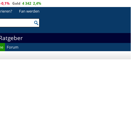
-0,1%
Gold
4 342
2,4%
trieren?
Fan werden
Ratgeber
he
Forum