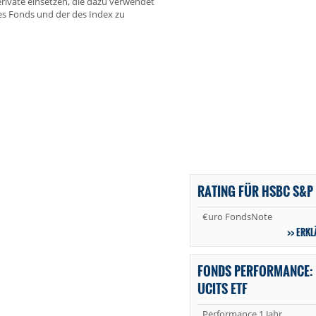
erivate einsetzen, die dazu verwendet
es Fonds und der des Index zu
RATING FÜR HSBC S&P 
€uro FondsNote
ERKL
FONDS PERFORMANCE:
UCITS ETF
Performance 1 Jahr