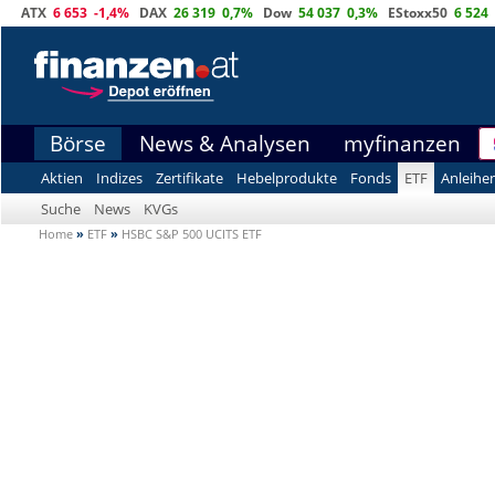
ATX
6 653
-1,4%
DAX
26 319
0,7%
Dow
54 037
0,3%
EStoxx50
6 524
Börse
News & Analysen
myfinanzen
Aktien
Indizes
Zertifikate
Hebelprodukte
Fonds
ETF
Anleihe
Suche
News
KVGs
Home
»
ETF
»
HSBC S&P 500 UCITS ETF