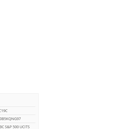
C19C
00B5KQNG97
BC S&P 500 UCITS