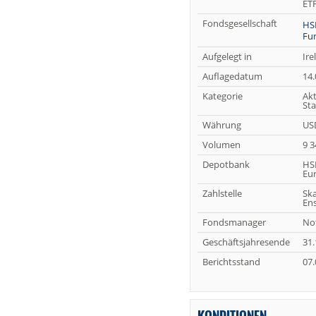
ET
Fondsgesellschaft
HS
Fu
Aufgelegt in
Ire
Auflagedatum
14.
Kategorie
Ak
St
Währung
US
Volumen
9 3
Depotbank
HS
Eu
Zahlstelle
Sk
Ens
Fondsmanager
Not
Geschäftsjahresende
31.
Berichtsstand
07.
KONDITIONEN