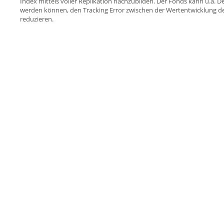
Index mittels voller Replikation nachzubilden. Der Fonds kann u.a. D
werden können, den Tracking Error zwischen der Wertentwicklung d
reduzieren.