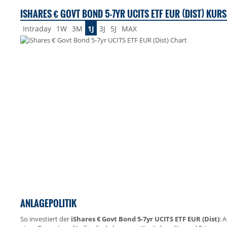
ISHARES € GOVT BOND 5-7YR UCITS ETF EUR (DIST) KURS 
Intraday
1W
3M
1J
3J
5J
MAX
ANLAGEPOLITIK
So investiert der
iShares € Govt Bond 5-7yr UCITS ETF EUR (Dist)
: 