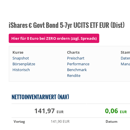
iShares € Govt Bond 5-7yr UCITS ETF EUR (Dist)
Hier für 0 Euro bei ZERO ordern (zzgl. Spreads)
Kurse
Charts
Sta
Snapshot
Preischart
Date
Börsenplätze
Performance
Mana
Historisch
Benchmark
Rendite
NETTOINVENTARWERT (NAV)
141,97
0,06
EUR
EUR
Vortag
141,90 EUR
Datum