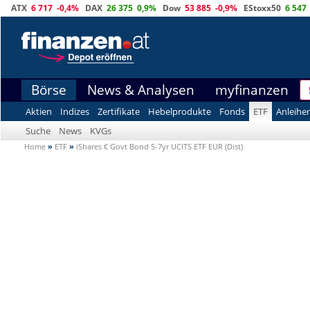
ATX
6 717
-0,4%
DAX
26 375
0,9%
Dow
53 885
-0,9%
EStoxx50
6 547
Börse
News & Analysen
myfinanzen
Aktien
Indizes
Zertifikate
Hebelprodukte
Fonds
ETF
Anleihe
Suche
News
KVGs
Home
»
ETF
»
iShares € Govt Bond 5-7yr UCITS ETF EUR (Dist)