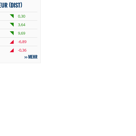
EUR (DIST)
0,30
3,64
9,69
-6,89
-0,36
MEHR