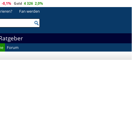
-0,1%
Gold
4 326
2,0%
trieren?
Fan werden
Ratgeber
he
Forum