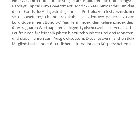
einer Gesamtrendite für die Anleger aus Kapitalrendite und Ertragsr
Barclays Capital Euro Government Bond 5-7 Year Term Index.Um dieses
dieser Fonds die Anlagestrategie, in ein Portfolio von festverzinslich
sich – soweit möglich und praktikabel – aus den Wertpapieren zusam
Euro Government Bond 5-7 Year Term Index, den Referenzindex diese
übertragbaren Wertpapieren anlegen, typischerweise festverzinsliche
Laufzeit von fünfeinhalb Jahren bis zu zehn Jahren und drei Monaten 
und sieben Jahren zum Ausgleichsdatum. Diese festverzinslichen Sc
Mitgliedstaaten oder öffentlichen internationalen Körperschaften au