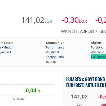
141,02
-0,30
-0,
EUR
EUR
WKN DE: A0RL81 / ISI
mmdaten
Kennzahlen
Aktion
n + Gebühr
Performance
Portfolio
gement
Volatilität
Watchlist
Sharpe Ratio
ETF Sparp
Ratings
ISHARES € GOVT BOND 
EUR (DIST) AKTUELLER
0,04
%
141,02
-0,
05.08.2026
EUR
EU