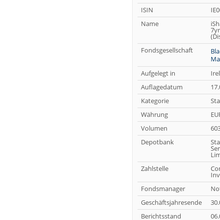
ISIN
IE
Name
iSh
7yr
(Di
Fondsgesellschaft
Bla
Ma
Aufgelegt in
Ire
Auflagedatum
17.
Kategorie
Sta
Währung
EU
Volumen
603
Depotbank
Sta
Ser
Lim
Zahlstelle
Co
Inv
Fondsmanager
Not
Geschäftsjahresende
30.
Berichtsstand
06.