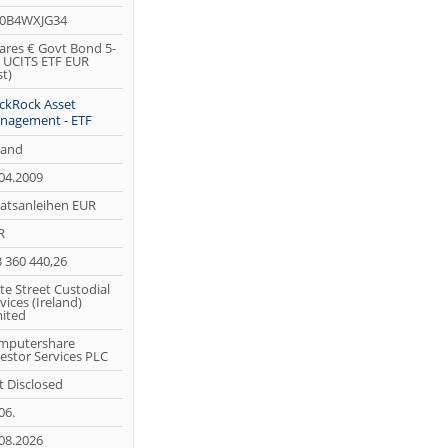
00B4WXJG34
ares € Govt Bond 5-
 UCITS ETF EUR
st)
ckRock Asset
nagement - ETF
land
04.2009
atsanleihen EUR
R
 360 440,26
te Street Custodial
vices (Ireland)
ited
mputershare
estor Services PLC
 Disclosed
06.
08.2026