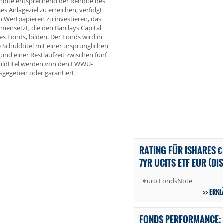
endite entsprechend der Rendite des
 Anlageziel zu erreichen, verfolgt
en Wertpapieren zu investieren, das
mensetzt, die den Barclays Capital
s Fonds, bilden. Der Fonds wird in
 Schuldtitel mit einer ursprünglichen
und einer Restlaufzeit zwischen fünf
huldtitel werden von den EWWU-
sgegeben oder garantiert.
RATING FÜR ISHARES €
7YR UCITS ETF EUR (DIS
€uro FondsNote
ERKL
FONDS PERFORMANCE: 