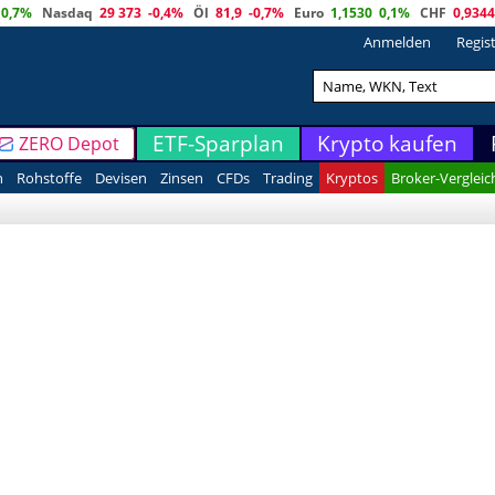
0,7%
Nasdaq
29 373
-0,4%
Öl
81,9
-0,7%
Euro
1,1530
0,1%
CHF
0,9344
Anmelden
Regis
ETF-Sparplan
Krypto kaufen
ZERO Depot
n
Rohstoffe
Devisen
Zinsen
CFDs
Trading
Kryptos
Broker-Vergleic