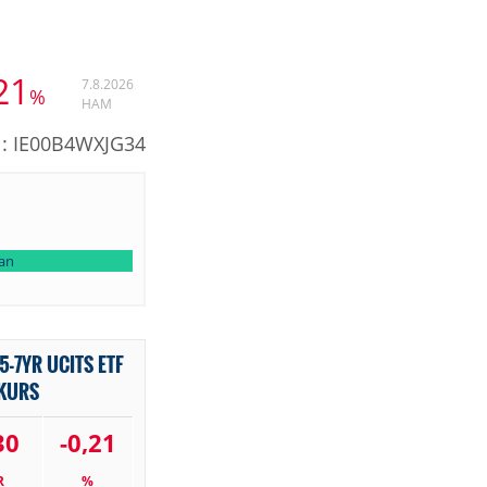
21
7.8.2026
%
HAM
N: IE00B4WXJG34
lan
5-7YR UCITS ETF
 KURS
30
-0,21
R
%