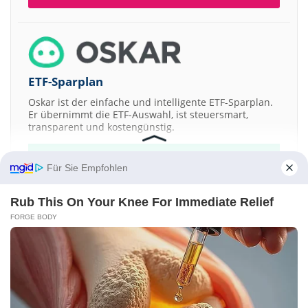
ETF-Sparplan
Oskar ist der einfache und intelligente ETF-Sparplan.
Er übernimmt die ETF-Auswahl, ist steuersmart,
transparent und kostengünstig.
JETZT MEHR ERFAHREN
Für Sie Empfohlen
Rub This On Your Knee For Immediate Relief
FORGE BODY
Aktien ATX
DAX
EuroStoxx 50
Dow Jones
NASDAQ 100
Nikkei 225
S&P 500
Kontakt
-
Impressum
-
Werbung
-
Barrierefreiheit
Sitemap
-
Datenschutz
-
Disclaimer
-
AGB
-
Privatsphäre-Einstellungen