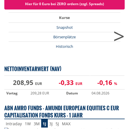
Hier für 0 Euro bei ZERO ordern (zzgl. Spreads)
Kurse
>
Snapshot
Börsenplätze
Historisch
NETTOINVENTARWERT (NAV)
208,95
-0,33
-0,16
EUR
EUR
%
Vortag
209,28 EUR
Datum
04.08.2026
ABN AMRO FUNDS - AMUNDI EUROPEAN EQUITIES C EUR
CAPITALISATION FONDS KURS - 1 JAHR
Intraday
1W
3M
1J
3J
5J
MAX