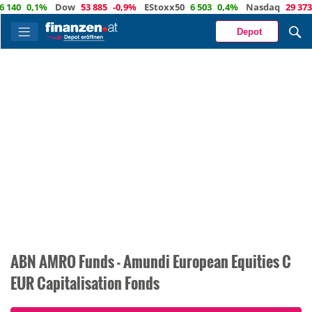
0,1%
Dow
53 885
-0,9%
EStoxx50
6 503
0,4%
Nasdaq
29 373
-0,
Depot
ABN AMRO Funds - Amundi European Equities C
EUR Capitalisation Fonds