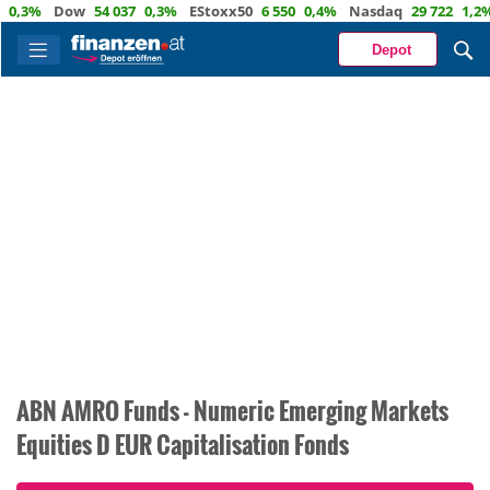
3%
Dow
54 037
0,3%
EStoxx50
6 550
0,4%
Nasdaq
29 722
1,2%
Öl
Depot
ABN AMRO Funds - Numeric Emerging Markets
Equities D EUR Capitalisation Fonds