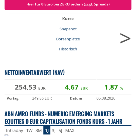
Hier für 0 Euro bei ZERO ordern (zzgl. Spreads)
Kurse
>
Snapshot
Börsenplätze
Historisch
NETTOINVENTARWERT (NAV)
254,53
4,67
1,87
EUR
EUR
%
Vortag
249,86 EUR
Datum
05.08.2026
ABN AMRO FUNDS - NUMERIC EMERGING MARKETS
EQUITIES D EUR CAPITALISATION FONDS KURS - 1 JAHR
Intraday
1W
3M
1J
3J
5J
MAX