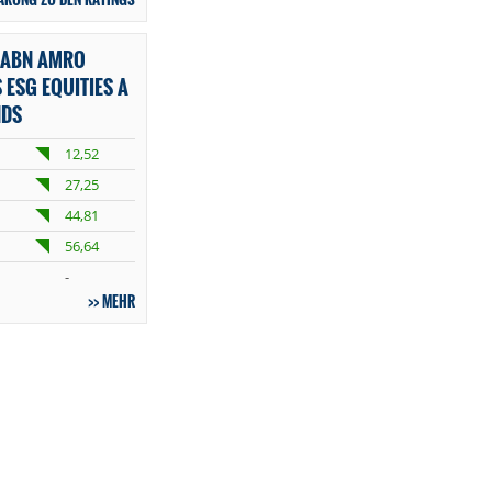
 ABN AMRO
 ESG EQUITIES A
NDS
12,52
27,25
44,81
56,64
-
MEHR