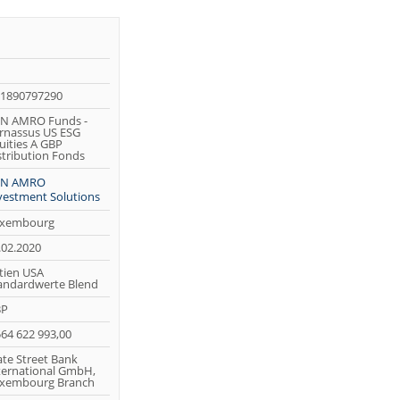
1890797290
N AMRO Funds -
rnassus US ESG
uities A GBP
stribution Fonds
BN AMRO
vestment Solutions
xembourg
.02.2020
tien USA
andardwerte Blend
BP
564 622 993,00
ate Street Bank
ternational GmbH,
xembourg Branch