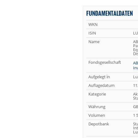
FUNDAMENTALDATEN
WKN
ISIN
LU
Name
AB
Pa
Eq
Di
Fondsgesellschaft
A
In
Aufgelegt in
Lu
Auflagedatum
11
Kategorie
Ak
St
Währung
G
Volumen
1 
Depotbank
St
In
Lu