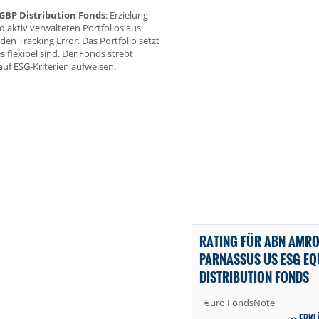
GBP Distribution Fonds
: Erzielung
nd aktiv verwalteten Portfolios aus
n Tracking Error. Das Portfolio setzt
flexibel sind. Der Fonds strebt
uf ESG-Kriterien aufweisen.
RATING FÜR ABN AMRO
PARNASSUS US ESG EQU
DISTRIBUTION FONDS
€uro FondsNote
ERKL