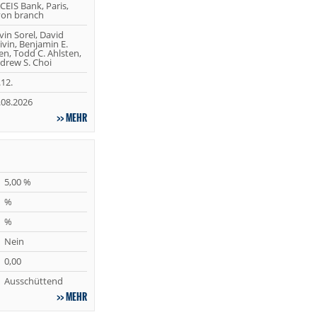
CEIS Bank, Paris,
on branch
vin Sorel, David
ivin, Benjamin E.
len, Todd C. Ahlsten,
drew S. Choi
.12.
.08.2026
MEHR
5,00 %
%
%
Nein
0,00
Ausschüttend
MEHR