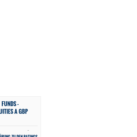
 FUNDS -
ITIES A GBP
-
ÄRUNG ZU DEN RATINGS