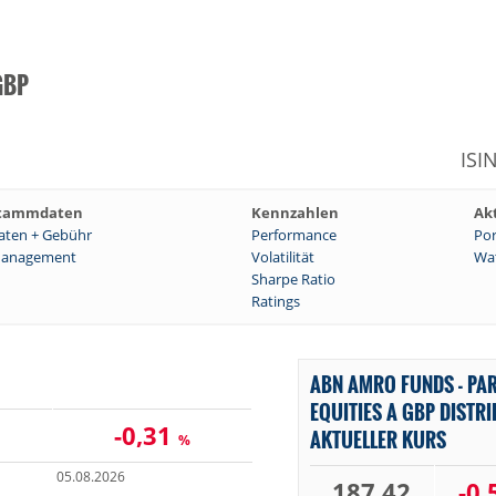
GBP
ISI
tammdaten
Kennzahlen
Ak
aten + Gebühr
Performance
Por
anagement
Volatilität
Wat
Sharpe Ratio
Ratings
ABN AMRO FUNDS - PA
EQUITIES A GBP DISTR
-0,31
AKTUELLER KURS
%
05.08.2026
187,42
-0,