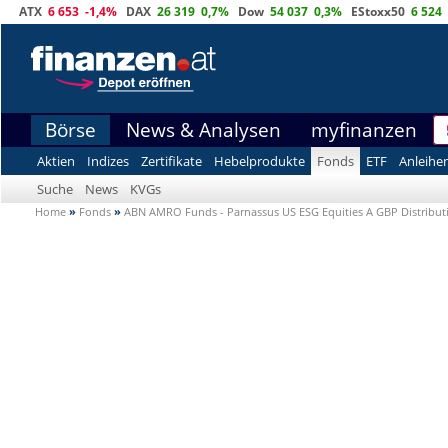
ATX
6 653
-1,4%
DAX
26 319
0,7%
Dow
54 037
0,3%
EStoxx50
6 524
Börse
News & Analysen
myfinanzen
Aktien
Indizes
Zertifikate
Hebelprodukte
Fonds
ETF
Anleihe
Suche
News
KVGs
Home
»
Fonds
»
ABN AMRO Funds - Parnassus US ESG Equities A GBP Distribut