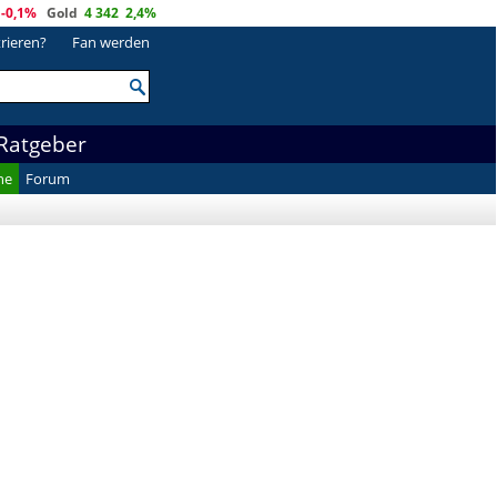
-0,1%
Gold
4 342
2,4%
trieren?
Fan werden
Ratgeber
he
Forum