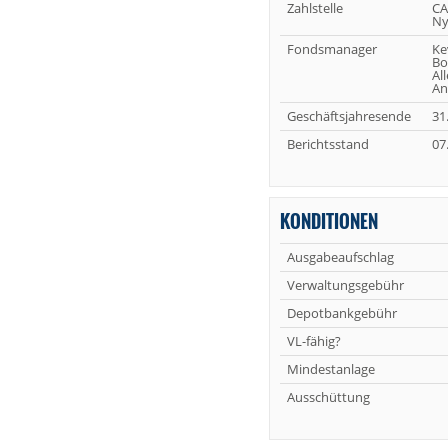
Zahlstelle
CA
Ny
Fondsmanager
Ke
Bo
Al
An
Geschäftsjahresende
31
Berichtsstand
07
KONDITIONEN
Ausgabeaufschlag
Verwaltungsgebühr
Depotbankgebühr
VL-fähig?
Mindestanlage
Ausschüttung