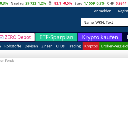
0,3%
Nasdaq
29 722
1,2%
Öl
82,1
-0,5%
Euro
1,1559
0,3%
CHF
0,9344
Anmelden
Regis
ETF-Sparplan
Krypto kaufen
ZERO Depot
n
Rohstoffe
Devisen
Zinsen
CFDs
Trading
Kryptos
Broker-Vergleic
ion Fonds