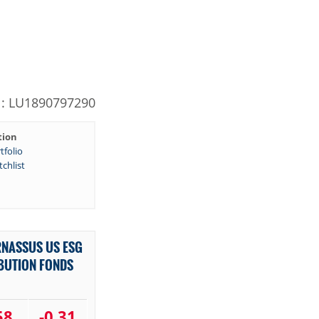
N: LU1890797290
tion
tfolio
chlist
RNASSUS US ESG
IBUTION FONDS
58
-0,31