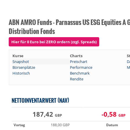
ABN AMRO Funds - Parnassus US ESG Equities A 
Distribution Fonds
Hier für 0 Euro bei ZERO ordern (zzgl. Spreads)
Kurse
Charts
S
Snapshot
Preischart
D
Börsenplätze
Performance
M
Historisch
Benchmark
Rendite
NETTOINVENTARWERT (NAV)
187,42
-0,58
GBP
GBP
Vortag
188,00 GBP
Datum