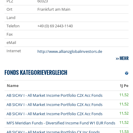
PLZ
60323
Ort
Frankfurt am Main
Land
Telefon
+49 (0) 69 2443-1140
Fax
eMail
Internet
http://www.allianzglobalinvestors.de
MEHR
FONDS KATEGORIEVERGLEICH
Name
1J Perf.
11,52
AB SICAV I - All Market Income Portfolio C2X Acc Fonds
11,52
AB SICAV I - All Market Income Portfolio C2X Acc Fonds
11,52
AB SICAV I - All Market Income Portfolio C2X Acc Fonds
11,52
MFS Meridian Funds - Diversified Income Fund W1 EUR Fonds
11,53
AB SICAV I - All Market Income Portfolio CX Inc Fonds