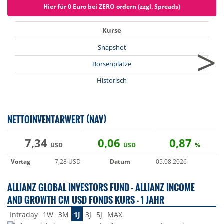
Hier für 0 Euro bei ZERO ordern (zzgl. Spreads)
Kurse
>
Snapshot
Börsenplätze
Historisch
NETTOINVENTARWERT (NAV)
7,34
0,06
0,87
USD
USD
%
Vortag
7,28 USD
Datum
05.08.2026
ALLIANZ GLOBAL INVESTORS FUND - ALLIANZ INCOME
AND GROWTH CM USD FONDS KURS - 1 JAHR
Intraday
1W
3M
1J
3J
5J
MAX