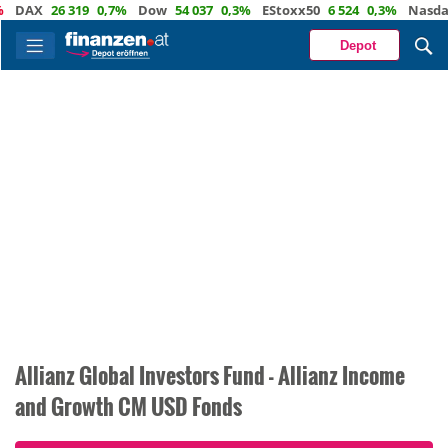
X
26 319
0,7%
Dow
54 037
0,3%
EStoxx50
6 524
0,3%
Nasdaq
29
Depot
Allianz Global Investors Fund - Allianz Income
and Growth CM USD Fonds