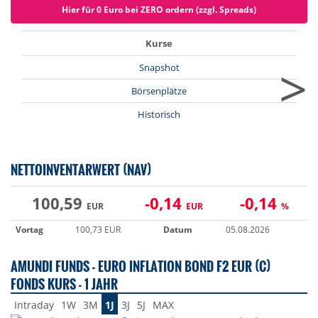
Hier für 0 Euro bei ZERO ordern (zzgl. Spreads)
Kurse
>
Snapshot
Börsenplätze
Historisch
NETTOINVENTARWERT (NAV)
100,59
-0,14
-0,14
EUR
EUR
%
Vortag
100,73 EUR
Datum
05.08.2026
AMUNDI FUNDS - EURO INFLATION BOND F2 EUR (C)
FONDS KURS - 1 JAHR
Intraday
1W
3M
1J
3J
5J
MAX