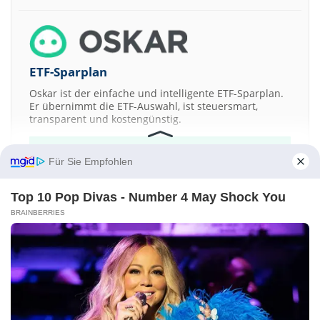
ETF-Sparplan
Oskar ist der einfache und intelligente ETF-Sparplan.
Er übernimmt die ETF-Auswahl, ist steuersmart,
transparent und kostengünstig.
JETZT MEHR ERFAHREN
Für Sie Empfohlen
Top 10 Pop Divas - Number 4 May Shock You
BRAINBERRIES
Aktien ATX
DAX
EuroStoxx 50
Dow Jones
NASDAQ 100
Nikkei 225
S&P 500
Kontakt
-
Impressum
-
Werbung
-
Barrierefreiheit
Sitemap
-
Datenschutz
-
Disclaimer
-
AGB
-
Privatsphäre-Einstellungen