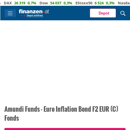
X
26 319
0,7%
Dow
54 037
0,3%
EStoxx50
6 524
0,3%
Nasdaq
29
Depot
Amundi Funds - Euro Inflation Bond F2 EUR (C)
Fonds