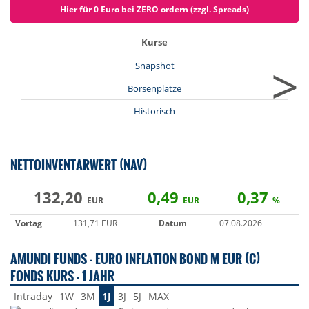
Hier für 0 Euro bei ZERO ordern (zzgl. Spreads)
Kurse
>
Snapshot
Börsenplätze
Historisch
NETTOINVENTARWERT (NAV)
132,20
0,49
0,37
EUR
EUR
%
Vortag
131,71 EUR
Datum
07.08.2026
AMUNDI FUNDS - EURO INFLATION BOND M EUR (C)
FONDS KURS - 1 JAHR
Intraday
1W
3M
1J
3J
5J
MAX