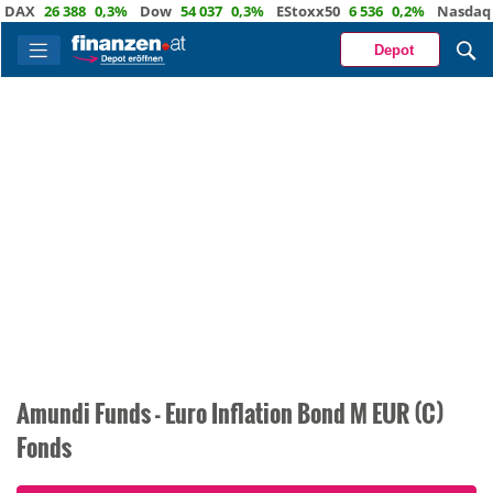
26 388
0,3%
Dow
54 037
0,3%
EStoxx50
6 536
0,2%
Nasdaq
29 7
Depot
Amundi Funds - Euro Inflation Bond M EUR (C)
Fonds