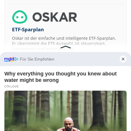
ETF-Sparplan
Oskar ist der einfache und intelligente ETF-Sparplan.
Er übernimmt die ETF-Auswahl, ist steuersmart,
transparent und kostengünstig.
Für Sie Empfohlen
JETZT MEHR ERFAHREN
Why everything you thought you knew about
water might be wrong
CTA LOVE
Aktien ATX
DAX
EuroStoxx 50
Dow Jones
NASDAQ 100
Nikkei 225
S&P 500
Kontakt
-
Impressum
-
Werbung
-
Barrierefreiheit
Sitemap
-
Datenschutz
-
Disclaimer
-
AGB
-
Privatsphäre-Einstellungen