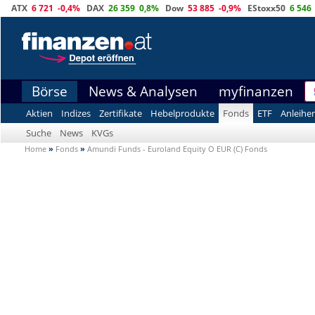
ATX
6 721
-0,4%
DAX
26 359
0,8%
Dow
53 885
-0,9%
EStoxx50
6 546
Börse
News & Analysen
myfinanzen
Aktien
Indizes
Zertifikate
Hebelprodukte
Fonds
ETF
Anleihe
Suche
News
KVGs
Home
»
Fonds
»
Amundi Funds - Euroland Equity O EUR (C) Fonds