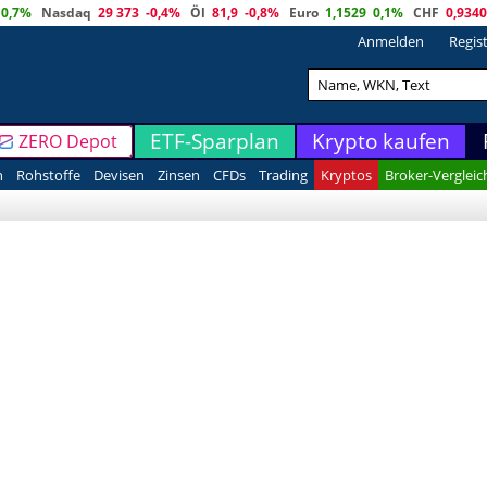
0,7%
Nasdaq
29 373
-0,4%
Öl
81,9
-0,8%
Euro
1,1529
0,1%
CHF
0,9340
Anmelden
Regis
ETF-Sparplan
Krypto kaufen
ZERO Depot
n
Rohstoffe
Devisen
Zinsen
CFDs
Trading
Kryptos
Broker-Vergleic