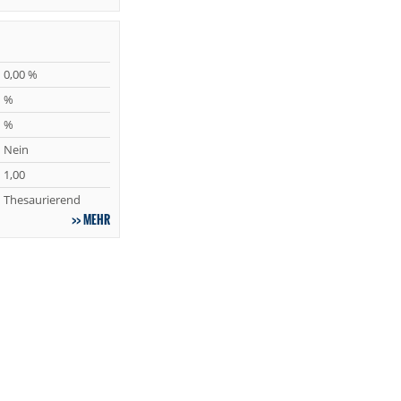
0,00 %
%
%
Nein
1,00
Thesaurierend
MEHR