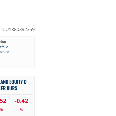
: LU1880392359
tion
tfolio
chlist
LAND EQUITY O
LER KURS
,52
-0,42
UR
%