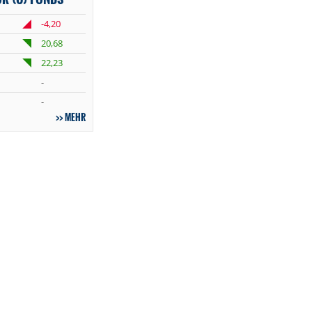
-4,20
20,68
22,23
-
-
MEHR