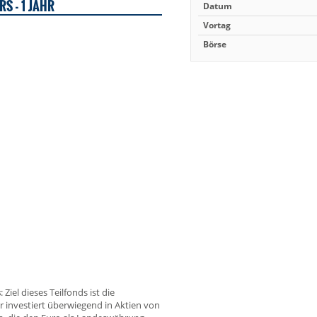
S - 1 JAHR
Datum
Vortag
Börse
s
: Ziel dieses Teilfonds ist die
Er investiert überwiegend in Aktien von