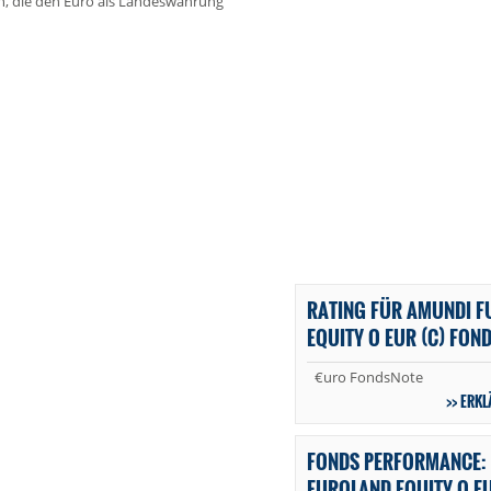
n, die den Euro als Landeswährung
RATING FÜR AMUNDI F
EQUITY O EUR (C) FON
€uro FondsNote
ERKL
FONDS PERFORMANCE: 
EUROLAND EQUITY O EU