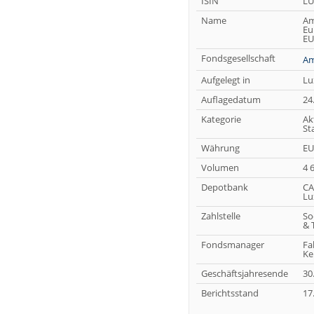
ISIN
LU
Name
Am
Eu
EU
Fondsgesellschaft
Am
Aufgelegt in
Lu
Auflagedatum
24
Kategorie
Ak
St
Währung
EU
Volumen
4 
Depotbank
CA
Lu
Zahlstelle
So
& 
Fondsmanager
Fa
Ke
Geschäftsjahresende
30
Berichtsstand
17