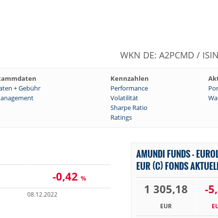
WKN DE: A2PCMD / ISIN
tammdaten
Kennzahlen
Ak
aten + Gebühr
Performance
Por
anagement
Volatilität
Wat
Sharpe Ratio
Ratings
AMUNDI FUNDS - EURO
EUR (C) FONDS AKTUEL
-0,42
%
1 305,18
-5
08.12.2022
EUR
E