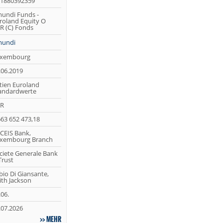
1880392359
undi Funds -
roland Equity O
R (C) Fonds
undi
xembourg
.06.2019
tien Euroland
andardwerte
R
663 652 473,18
CEIS Bank,
xembourg Branch
ciete Generale Bank
Trust
bio Di Giansante,
ith Jackson
.06.
.07.2026
MEHR