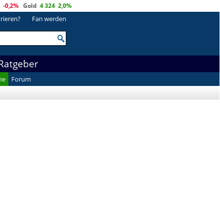
-0,2%
Gold
4 324
2,0%
trieren?
Fan werden
Ratgeber
he
Forum