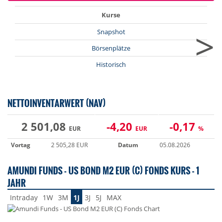
Kurse
>
Snapshot
Börsenplätze
Historisch
NETTOINVENTARWERT (NAV)
2 501,08
-4,20
-0,17
EUR
EUR
%
Vortag
2 505,28 EUR
Datum
05.08.2026
AMUNDI FUNDS - US BOND M2 EUR (C) FONDS KURS - 1
JAHR
Intraday
1W
3M
1J
3J
5J
MAX