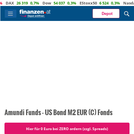
AX
26 319
0,7%
Dow
54 037
0,3%
EStoxx50
6 524
0,3%
Nasdaq
2
Depot
Amundi Funds - US Bond M2 EUR (C) Fonds
Hier für 0 Euro bei ZERO ordern (zzgl. Spreads)