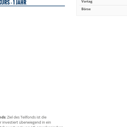
URS - 1 JAHR
Vortag
Börse
nds
: Ziel des Teilfonds ist die
r investiert überwiegend in ein