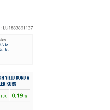
N: LU1883861137
tion
tfolio
chlist
GH YIELD BOND A
LER KURS
3
0,19
EUR
%