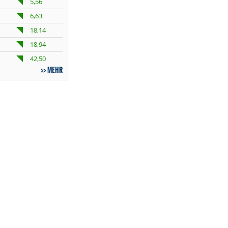
5,56
6,63
18,14
18,94
42,50
MEHR