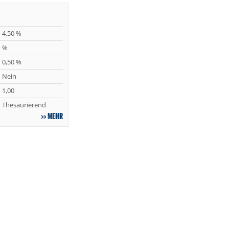
4,50 %
%
0,50 %
Nein
1,00
Thesaurierend
MEHR