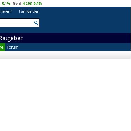
0
0,1%
Gold
4 263
0,4%
trieren?
Fan werden
Ratgeber
he
Forum