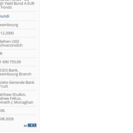
gh Yield Bond A EUR
) Fonds
undi
xembourg
.12.2000
leihen USD
chverzinslich
R
1 690 755,09
CEIS Bank,
xembourg Branch
ciete Generale Bank
Trust
tthew Shulkin,
drew Feltus,
nneth J. Monaghan
.06.
.08.2026
MEHR