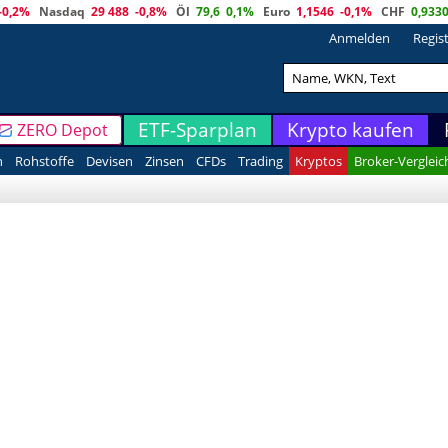
-0,2%
Nasdaq
29 488
-0,8%
Öl
79,6
0,1%
Euro
1,1546
-0,1%
CHF
0,933
Anmelden
Regis
ETF-Sparplan
Krypto kaufen
ZERO Depot
n
Rohstoffe
Devisen
Zinsen
CFDs
Trading
Kryptos
Broker-Vergleic