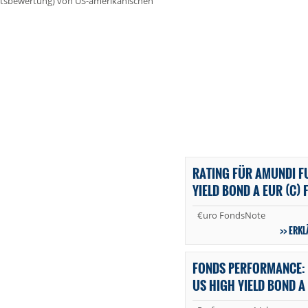
itätsbewertung) von US-amerikanischen
RATING FÜR AMUNDI FU
YIELD BOND A EUR (C)
€uro FondsNote
ERKL
FONDS PERFORMANCE: 
US HIGH YIELD BOND A