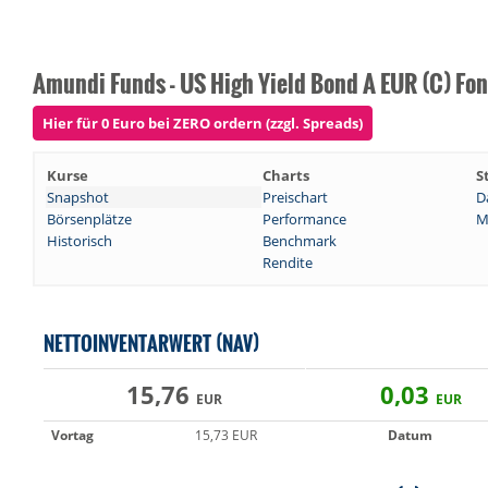
Amundi Funds - US High Yield Bond A EUR (C) Fo
Hier für 0 Euro bei ZERO ordern (zzgl. Spreads)
Kurse
Charts
S
Snapshot
Preischart
D
Börsenplätze
Performance
M
Historisch
Benchmark
Rendite
NETTOINVENTARWERT (NAV)
15,76
0,03
EUR
EUR
Vortag
15,73 EUR
Datum