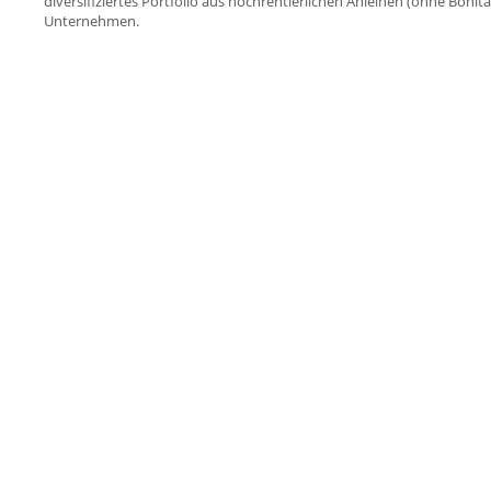
diversifiziertes Portfolio aus hochrentierlichen Anleihen (ohne Bon
Unternehmen.