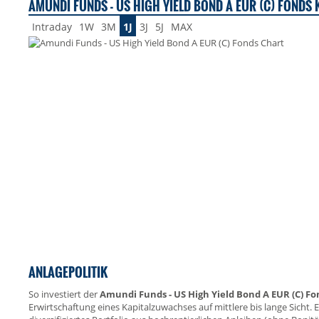
AMUNDI FUNDS - US HIGH YIELD BOND A EUR (C) FONDS K
Intraday
1W
3M
1J
3J
5J
MAX
ANLAGEPOLITIK
So investiert der
Amundi Funds - US High Yield Bond A EUR (C) Fo
Erwirtschaftung eines Kapitalzuwachses auf mittlere bis lange Sicht. E