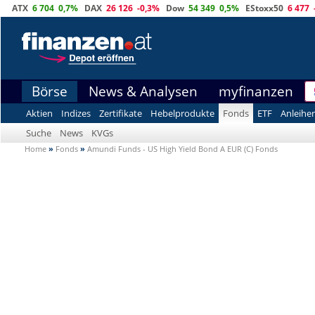
ATX
6 704
0,7%
DAX
26 126
-0,3%
Dow
54 349
0,5%
EStoxx50
6 477
Börse
News & Analysen
myfinanzen
Aktien
Indizes
Zertifikate
Hebelprodukte
Fonds
ETF
Anleihe
Suche
News
KVGs
Home
»
Fonds
»
Amundi Funds - US High Yield Bond A EUR (C) Fonds