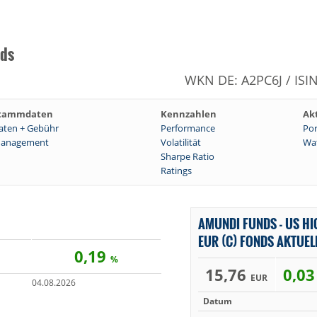
nds
WKN DE: A2PC6J / ISI
tammdaten
Kennzahlen
Ak
aten + Gebühr
Performance
Por
anagement
Volatilität
Wat
Sharpe Ratio
Ratings
AMUNDI FUNDS - US HI
EUR (C) FONDS AKTUEL
0,19
%
15,76
0,0
EUR
04.08.2026
Datum