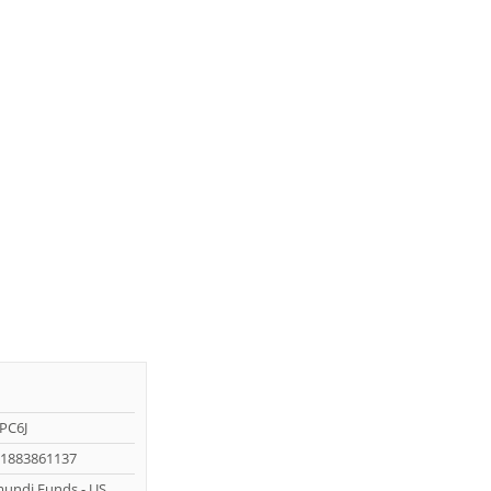
PC6J
1883861137
undi Funds - US