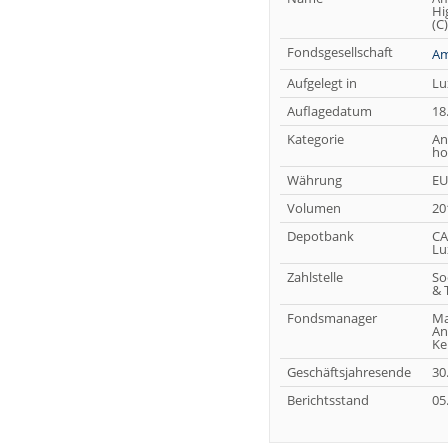
Hi
(C
Fondsgesellschaft
Am
Aufgelegt in
Lu
Auflagedatum
18
Kategorie
An
ho
Währung
EU
Volumen
20
Depotbank
CA
Lu
Zahlstelle
So
& 
Fondsmanager
Ma
An
Ke
Geschäftsjahresende
30
Berichtsstand
05