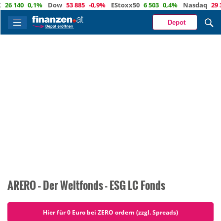
 140
0,1%
Dow
53 885
-0,9%
EStoxx50
6 503
0,4%
Nasdaq
29 373
Depot
ARERO – Der Weltfonds - ESG LC Fonds
Hier für 0 Euro bei ZERO ordern (zzgl. Spreads)