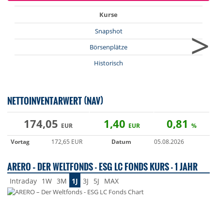
Kurse
>
Snapshot
Börsenplätze
Historisch
NETTOINVENTARWERT (NAV)
174,05
1,40
0,81
EUR
EUR
%
Vortag
172,65 EUR
Datum
05.08.2026
ARERO – DER WELTFONDS - ESG LC FONDS KURS - 1 JAHR
Intraday
1W
3M
1J
3J
5J
MAX