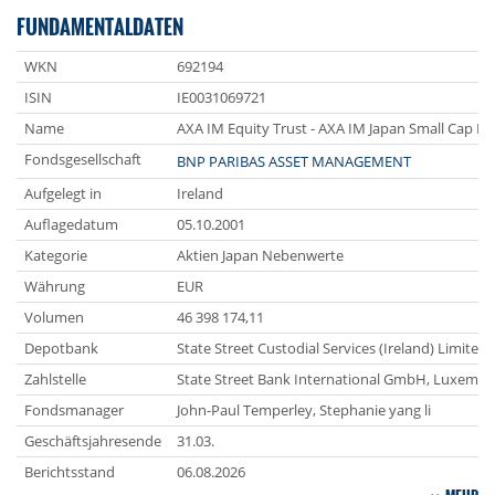
FUNDAMENTALDATEN
WKN
692194
ISIN
IE0031069721
Name
AXA IM Equity Trust - AXA IM Japan Small Cap Eq
Fondsgesellschaft
BNP PARIBAS ASSET MANAGEMENT
Aufgelegt in
Ireland
Auflagedatum
05.10.2001
Kategorie
Aktien Japan Nebenwerte
Währung
EUR
Volumen
46 398 174,11
Depotbank
State Street Custodial Services (Ireland) Limited
Zahlstelle
State Street Bank International GmbH, Luxemb
Fondsmanager
John-Paul Temperley, Stephanie yang li
Geschäftsjahresende
31.03.
Berichtsstand
06.08.2026