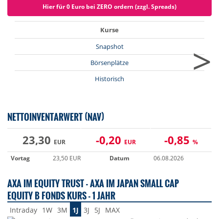
Hier für 0 Euro bei ZERO ordern (zzgl. Spreads)
Kurse
>
Snapshot
Börsenplätze
Historisch
NETTOINVENTARWERT (NAV)
23,30
-0,20
-0,85
EUR
EUR
%
Vortag
23,50 EUR
Datum
06.08.2026
AXA IM EQUITY TRUST - AXA IM JAPAN SMALL CAP
EQUITY B FONDS KURS - 1 JAHR
Intraday
1W
3M
1J
3J
5J
MAX