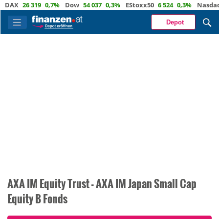
X
26 319
0,7%
Dow
54 037
0,3%
EStoxx50
6 524
0,3%
Nasdaq
29 
Depot
AXA IM Equity Trust - AXA IM Japan Small Cap
Equity B Fonds