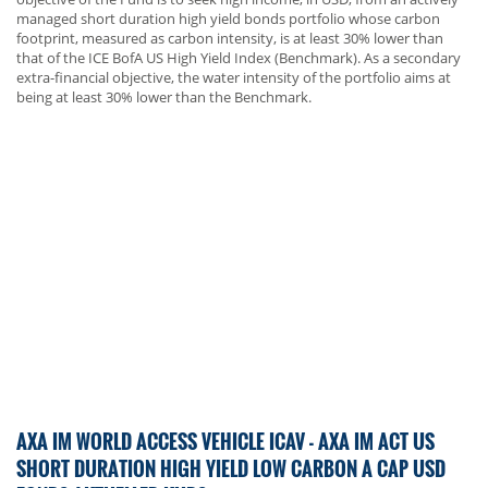
managed short duration high yield bonds portfolio whose carbon
footprint, measured as carbon intensity, is at least 30% lower than
that of the ICE BofA US High Yield Index (Benchmark). As a secondary
extra-financial objective, the water intensity of the portfolio aims at
being at least 30% lower than the Benchmark.
AXA IM WORLD ACCESS VEHICLE ICAV - AXA IM ACT US
SHORT DURATION HIGH YIELD LOW CARBON A CAP USD