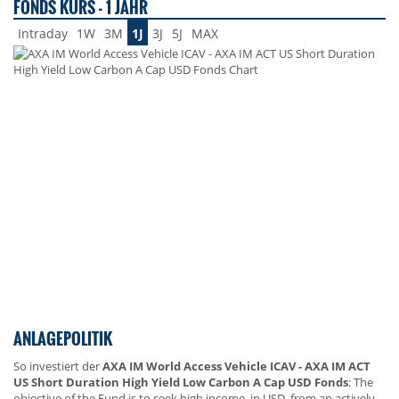
FONDS KURS - 1 JAHR
Intraday
1W
3M
1J
3J
5J
MAX
ANLAGEPOLITIK
So investiert der
AXA IM World Access Vehicle ICAV - AXA IM ACT
US Short Duration High Yield Low Carbon A Cap USD Fonds
: The
objective of the Fund is to seek high income, in USD, from an actively