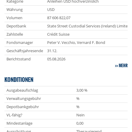
Kategorie
Anleihen USD hochverzinslich
Währung
USD
Volumen
87 606 822,07
Depotbank
State Street Custodial Services (Ireland) Limited
Zahlstelle
Crédit Suisse
Fondsmanager
Peter V. Vecchio, Vernard F. Bond
Geschäftsjahresende
31.12.
Berichtsstand
05.08.2026
MEHR
KONDITIONEN
Ausgabeaufschlag
3,00 %
Verwaltungsgebühr
%
Depotbankgebühr
%
VL-fähig?
Nein
Mindestanlage
0,00
Ausschüttung
Thesaurierend