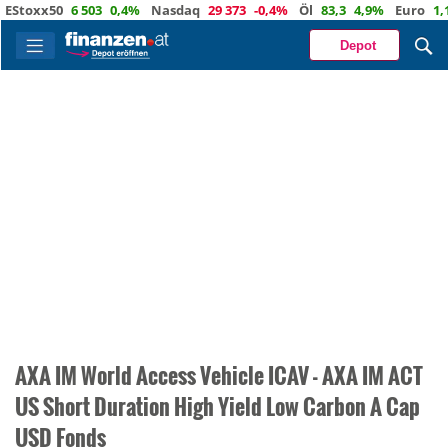
oxx50
6 503
0,4%
Nasdaq
29 373
-0,4%
Öl
83,3
4,9%
Euro
1,1525
Depot
AXA IM World Access Vehicle ICAV - AXA IM ACT
US Short Duration High Yield Low Carbon A Cap
USD Fonds