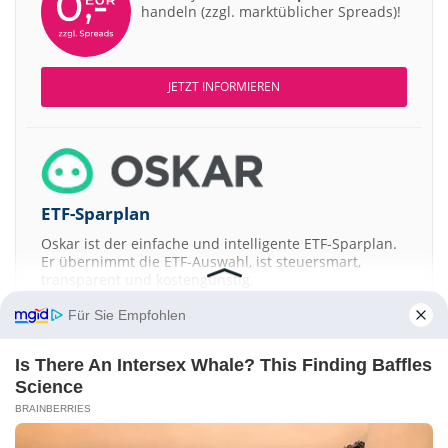
handeln (zzgl. marktüblicher Spreads)!
JETZT INFORMIEREN
ETF-Sparplan
Oskar ist der einfache und intelligente ETF-Sparplan.
Er übernimmt die ETF-Auswahl, ist steuersmart,
transparent und kostengünstig.
Für Sie Empfohlen
JETZT MEHR ERFAHREN
Is There An Intersex Whale? This Finding Baffles
Science
BRAINBERRIES
Aktien ATX
DAX
EuroStoxx 50
Dow Jones
NASDAQ 100
Nikkei 225