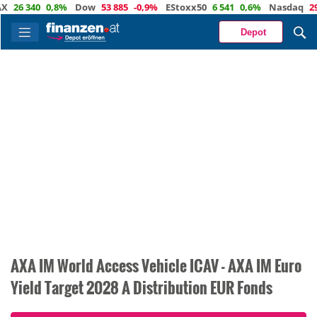
 340
0,8%
Dow
53 885
-0,9%
EStoxx50
6 541
0,6%
Nasdaq
29 373
Depot
AXA IM World Access Vehicle ICAV - AXA IM Euro
Yield Target 2028 A Distribution EUR Fonds