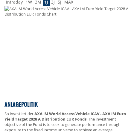
Intraday
1W
3M
1J
3J
5J
MAX
ANLAGEPOLITIK
So investiert der
AXA IM World Access Vehicle ICAV - AXA IM Euro
Yield Target 2028 A Distribution EUR Fonds
: The investment
objective of the Fund is to seek to generate performance through
exposure to the fixed income universe to achieve an average