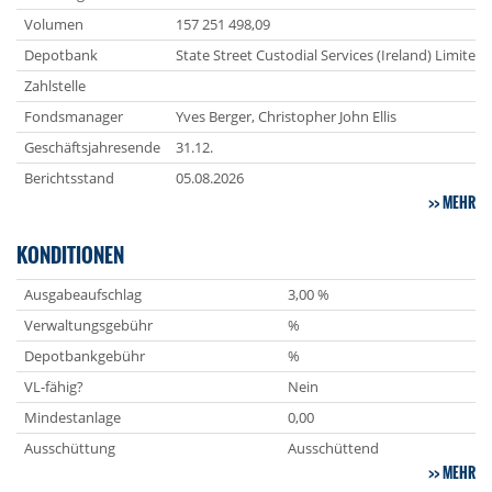
Volumen
157 251 498,09
Depotbank
State Street Custodial Services (Ireland) Limited
Zahlstelle
Fondsmanager
Yves Berger, Christopher John Ellis
Geschäftsjahresende
31.12.
Berichtsstand
05.08.2026
MEHR
KONDITIONEN
Ausgabeaufschlag
3,00 %
Verwaltungsgebühr
%
Depotbankgebühr
%
VL-fähig?
Nein
Mindestanlage
0,00
Ausschüttung
Ausschüttend
MEHR