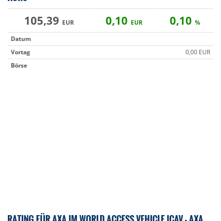
105,39
0,10
0,10
EUR
EUR
%
Datum
Vortag
0,00 EUR
Börse
RATING FÜR AXA IM WORLD ACCESS VEHICLE ICAV - AXA