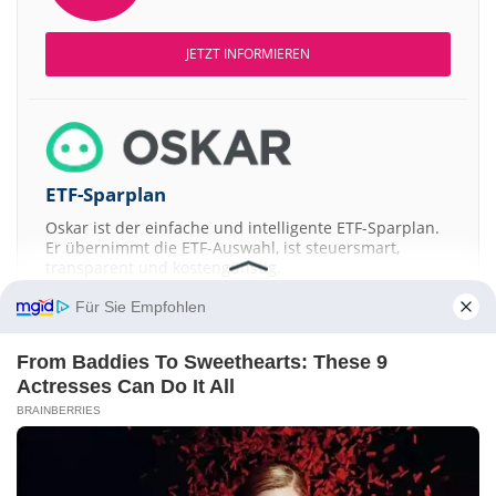
JETZT INFORMIEREN
ETF-Sparplan
Oskar ist der einfache und intelligente ETF-Sparplan.
Er übernimmt die ETF-Auswahl, ist steuersmart,
transparent und kostengünstig.
Für Sie Empfohlen
JETZT MEHR ERFAHREN
From Baddies To Sweethearts: These 9
Actresses Can Do It All
BRAINBERRIES
Aktien ATX
DAX
EuroStoxx 50
Dow Jones
NASDAQ 100
Nikkei 225
S&P 500