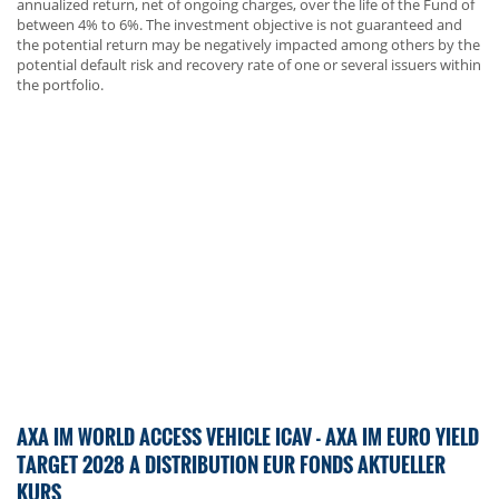
annualized return, net of ongoing charges, over the life of the Fund of
between 4% to 6%. The investment objective is not guaranteed and
the potential return may be negatively impacted among others by the
potential default risk and recovery rate of one or several issuers within
the portfolio.
AXA IM WORLD ACCESS VEHICLE ICAV - AXA IM EURO YIELD
TARGET 2028 A DISTRIBUTION EUR FONDS AKTUELLER
KURS