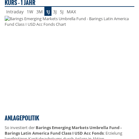
KURS - 1 JAHR
Intraday
1W
3M
1J
3J
5J
MAX
ANLAGEPOLITIK
So investiert der
Barings Emerging Markets Umbrella Fund -
Barings Latin America Fund Class I USD Acc Fonds
: Erzielung
langfristigen Kapitalwachstums durch Anlage in Aktien