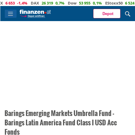
653
-1,4%
DAX
26 319
0,7%
Dow
53 955
0,1%
EStoxx50
6 524
0,3
Depot
Barings Emerging Markets Umbrella Fund -
Barings Latin America Fund Class I USD Acc
Fonds