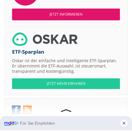
JETZT INFORMIEREN
ETF-Sparplan
Oskar ist der einfache und intelligente ETF-Sparplan.
Er übernimmt die ETF-Auswahl, ist steuersmart,
transparent und kostengünstig.
JETZT MEHR ERFAHREN
Aktien ATX
DAX
EuroStoxx 50
Dow Jones
NASDAQ 100
Nikkei 225
Für Sie Empfohlen
S&P 500