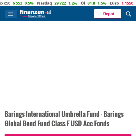
0
6 553
0,5%
Nasdaq
29 722
1,2%
Öl
84,8
1,5%
Euro
1,1550
-0,1
Depot
Barings International Umbrella Fund - Barings
Global Bond Fund Class F USD Acc Fonds