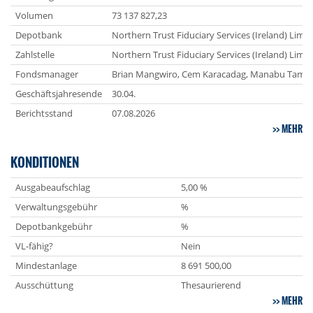
Volumen
73 137 827,23
Depotbank
Northern Trust Fiduciary Services (Ireland) Limit
Zahlstelle
Northern Trust Fiduciary Services (Ireland) Limit
Fondsmanager
Brian Mangwiro, Cem Karacadag, Manabu Tama
Geschäftsjahresende
30.04.
Berichtsstand
07.08.2026
MEHR
KONDITIONEN
Ausgabeaufschlag
5,00 %
Verwaltungsgebühr
%
Depotbankgebühr
%
VL-fähig?
Nein
Mindestanlage
8 691 500,00
Ausschüttung
Thesaurierend
MEHR