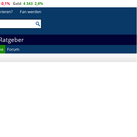
-0,1%
Gold
4 343
2,4%
trieren?
Fan werden
Ratgeber
he
Forum