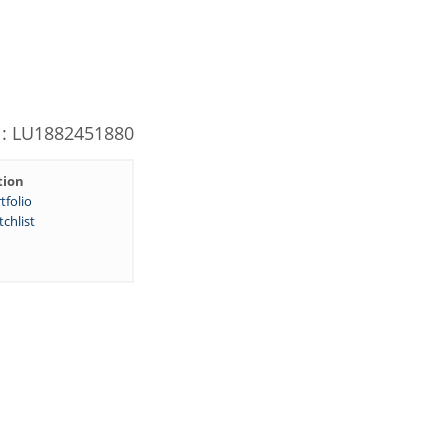
N: LU1882451880
tion
tfolio
chlist