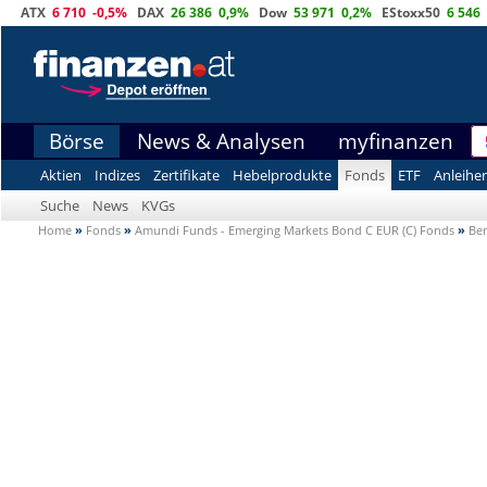
ATX
6 710
-0,5%
DAX
26 386
0,9%
Dow
53 971
0,2%
EStoxx50
6 546
Börse
News & Analysen
myfinanzen
Aktien
Indizes
Zertifikate
Hebelprodukte
Fonds
ETF
Anleihe
Suche
News
KVGs
Home
»
Fonds
»
Amundi Funds - Emerging Markets Bond C EUR (C) Fonds
»
Be