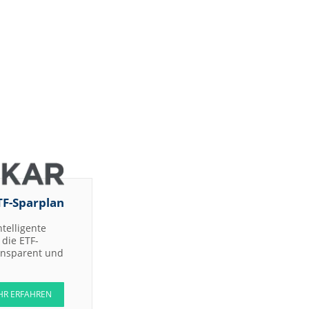
TF-Sparplan
ntelligente
die ETF-
ransparent und
HR ERFAHREN