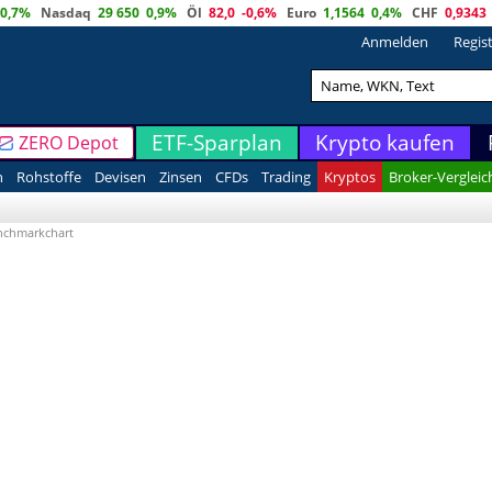
0,7%
Nasdaq
29 650
0,9%
Öl
82,0
-0,6%
Euro
1,1564
0,4%
CHF
0,9343
Anmelden
Regis
ETF-Sparplan
Krypto kaufen
ZERO Depot
n
Rohstoffe
Devisen
Zinsen
CFDs
Trading
Kryptos
Broker-Vergleic
nchmarkchart