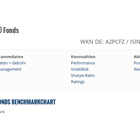
) Fonds
WKN DE: A2PCFZ / ISI
tammdaten
Kennzahlen
Ak
aten + Gebühr
Performance
Por
anagement
Volatilität
Wat
Sharpe Ratio
Ratings
 FONDS BENCHMARKCHART