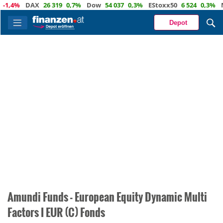
-1,4%
DAX
26 319
0,7%
Dow
54 037
0,3%
EStoxx50
6 524
0,3%
N
Depot
Amundi Funds - European Equity Dynamic Multi
Factors I EUR (C) Fonds