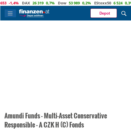
53
-1,4%
DAX
26 319
0,7%
Dow
53 989
0,2%
EStoxx50
6 524
0,3
Depot
Amundi Funds - Multi-Asset Conservative
Responsible - A CZK H (C) Fonds