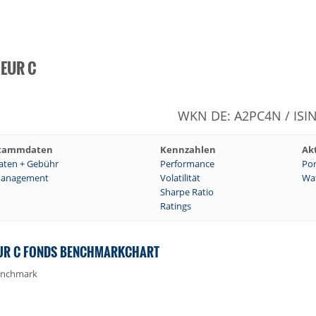
 EUR C
WKN DE: A2PC4N / ISI
tammdaten
Kennzahlen
Ak
aten + Gebühr
Performance
Por
anagement
Volatilität
Wat
Sharpe Ratio
Ratings
EUR C FONDS BENCHMARKCHART