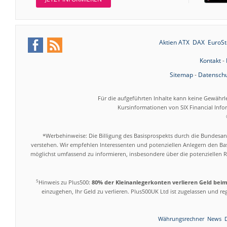
Aktien ATX
DAX
EuroSt
Kontakt
-
Sitemap
-
Datenschu
Für die aufgeführten Inhalte kann keine Gewährl
Kursinformationen von SIX Financial Inf
*Werbehinweise: Die Billigung des Basisprospekts durch die Bundesans
verstehen. Wir empfehlen Interessenten und potenziellen Anlegern den Bas
möglichst umfassend zu informieren, insbesondere über die potenziellen Ri
5
Hinweis zu Plus500:
80% der Kleinanlegerkonten verlieren Geld bei
einzugehen, Ihr Geld zu verlieren. Plus500UK Ltd ist zugelassen und r
Währungsrechner
News