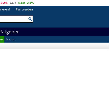
-0,2%
Gold
4 345
2,5%
trieren?
Fan werden
Ratgeber
he
Forum