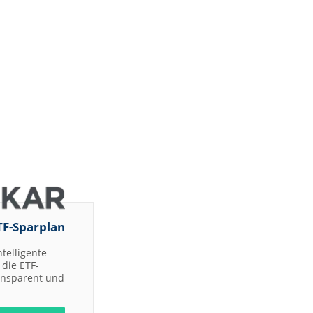
TF-Sparplan
ntelligente
die ETF-
ransparent und