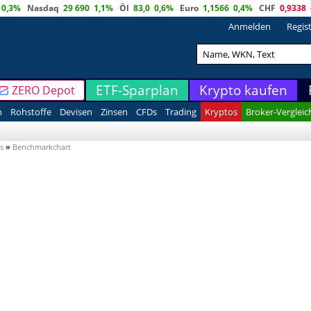
0,3%
Nasdaq
29 690
1,1%
Öl
83,0
0,6%
Euro
1,1566
0,4%
CHF
0,9338
Anmelden
Regis
ETF-Sparplan
Krypto kaufen
ZERO Depot
n
Rohstoffe
Devisen
Zinsen
CFDs
Trading
Kryptos
Broker-Vergleic
s
»
Benchmarkchart