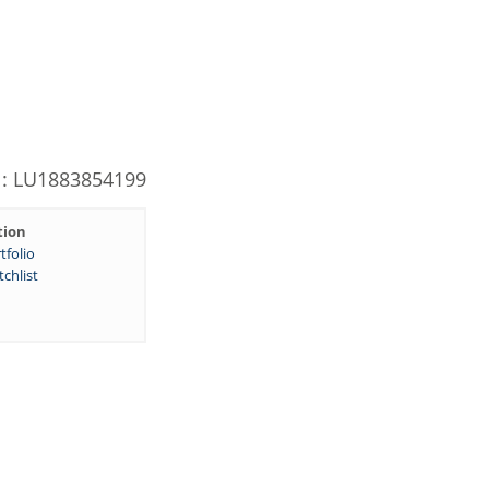
N: LU1883854199
tion
tfolio
chlist