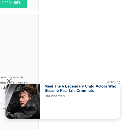
HR ERFAHREN
n Wertpapiere zu
ung treffen, um sich
icht einfach ist und
en, das hohe Risiko
gulated by CySEC