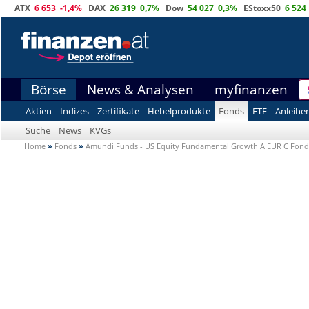
ATX
6 653
-1,4%
DAX
26 319
0,7%
Dow
54 027
0,3%
EStoxx50
6 524
Börse
News & Analysen
myfinanzen
Aktien
Indizes
Zertifikate
Hebelprodukte
Fonds
ETF
Anleihe
Suche
News
KVGs
Home
»
Fonds
»
Amundi Funds - US Equity Fundamental Growth A EUR C Fond