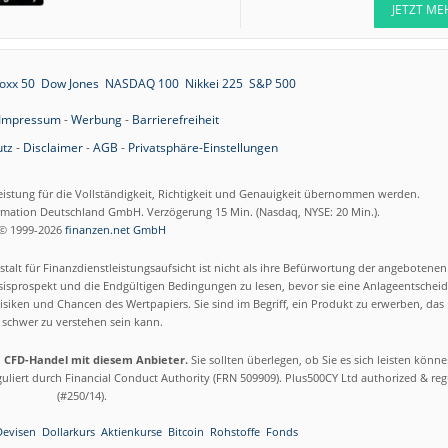
JETZT ME
oxx 50
Dow Jones
NASDAQ 100
Nikkei 225
S&P 500
Impressum
-
Werbung
-
Barrierefreiheit
tz
-
Disclaimer
-
AGB
-
Privatsphäre-Einstellungen
eistung für die Vollständigkeit, Richtigkeit und Genauigkeit übernommen werden.
ormation Deutschland GmbH. Verzögerung 15 Min. (Nasdaq, NYSE: 20 Min.).
© 1999-2026
finanzen.net GmbH
talt für Finanzdienstleistungsaufsicht ist nicht als ihre Befürwortung der angebotene
isprospekt und die Endgültigen Bedingungen zu lesen, bevor sie eine Anlageentscheid
siken und Chancen des Wertpapiers. Sie sind im Begriff, ein Produkt zu erwerben, das n
schwer zu verstehen sein kann.
m CFD-Handel mit diesem Anbieter.
Sie sollten überlegen, ob Sie es sich leisten könn
eguliert durch Financial Conduct Authority (FRN 509909). Plus500CY Ltd authorized & re
(#250/14).
Devisen
Dollarkurs
Aktienkurse
Bitcoin
Rohstoffe
Fonds