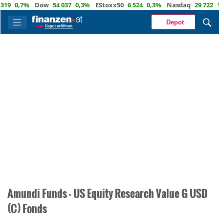
19
0,7%
Dow
54 037
0,3%
EStoxx50
6 524
0,3%
Nasdaq
29 722
1
Depot
Amundi Funds - US Equity Research Value G USD
(C) Fonds