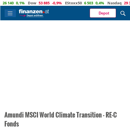
26 140
0,1%
Dow
53 885
-0,9%
EStoxx50
6 503
0,4%
Nasdaq
29 37
Depot
Amundi MSCI World Climate Transition - RE-C
Fonds