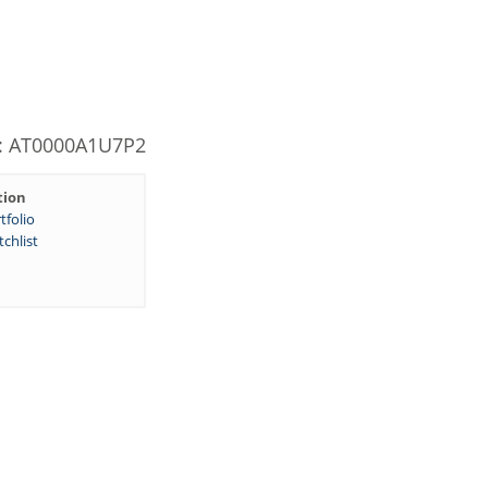
N: AT0000A1U7P2
tion
tfolio
chlist