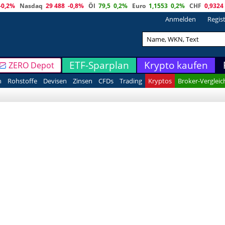
-0,2%
Nasdaq
29 488
-0,8%
Öl
79,5
0,2%
Euro
1,1553
0,2%
CHF
0,9324
Anmelden
Regis
ETF-Sparplan
Krypto kaufen
ZERO Depot
n
Rohstoffe
Devisen
Zinsen
CFDs
Trading
Kryptos
Broker-Vergleic