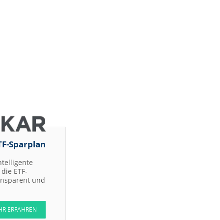
TF-Sparplan
ntelligente
die ETF-
ransparent und
HR ERFAHREN