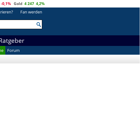
-0,1%
Gold
4 247
4,2%
trieren?
Fan werden
Ratgeber
he
Forum