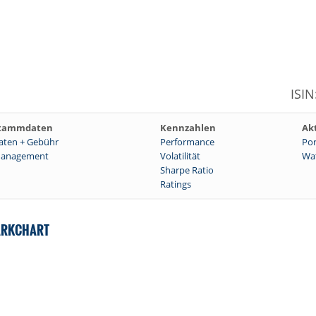
ISI
tammdaten
Kennzahlen
Ak
aten + Gebühr
Performance
Por
anagement
Volatilität
Wat
Sharpe Ratio
Ratings
MARKCHART