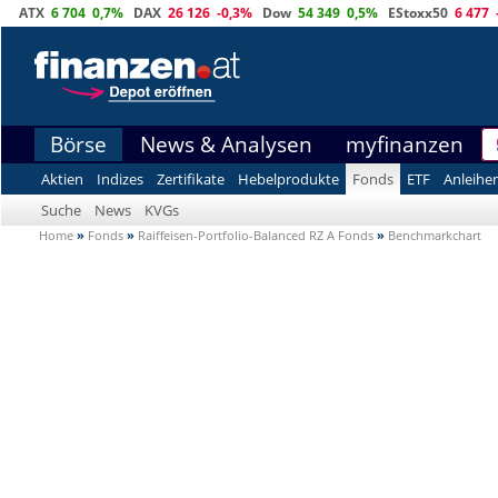
ATX
6 704
0,7%
DAX
26 126
-0,3%
Dow
54 349
0,5%
EStoxx50
6 477
Börse
News & Analysen
myfinanzen
Aktien
Indizes
Zertifikate
Hebelprodukte
Fonds
ETF
Anleihe
Suche
News
KVGs
Home
»
Fonds
»
Raiffeisen-Portfolio-Balanced RZ A Fonds
»
Benchmarkchart