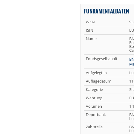
FUNDAMENTALDATEN
WKN
93
ISIN
LU
Name
BN
Eu
Bo
Ca
Fondsgesellschaft
BN
Ma
Aufgelegt in
Lu
Auflagedatum
11
Kategorie
St
Währung
EU
Volumen
1 
Depotbank
BN
Lu
Zahlstelle
BN
Lu