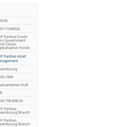
7978
0111548326
P Paribas Funds
ro Government
nd Classic
pitalisation Fonds
P Paribas Asset
nagement
xembourg
.05.1999
aatsanleihen EUR
R
104 758 808,54
P Paribas,
xembourg Branch
P Paribas,
xembourg Branch