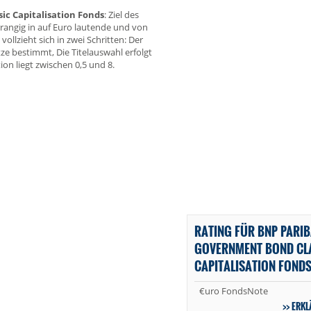
c Capitalisation Fonds
: Ziel des
orrangig in auf Euro lautende und von
ollzieht sich in zwei Schritten: Der
tze bestimmt, Die Titelauswahl erfolgt
on liegt zwischen 0,5 und 8.
RATING FÜR BNP PARI
GOVERNMENT BOND CL
CAPITALISATION FOND
€uro FondsNote
ERKL