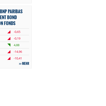
BNP PARIBAS
ENT BOND
ON FONDS
-0,65
-0,19
4,88
-14,96
-10,41
MEHR