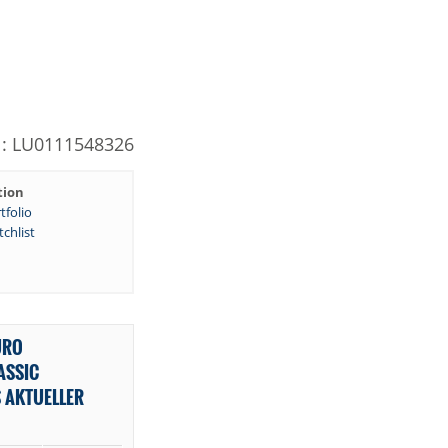
N: LU0111548326
tion
tfolio
chlist
URO
ASSIC
 AKTUELLER