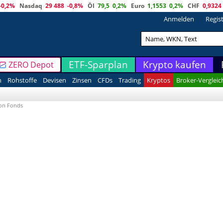
-0,2%
Nasdaq
29 488
-0,8%
Öl
79,5
0,2%
Euro
1,1553
0,2%
CHF
0,9324
Anmelden
Regis
ETF-Sparplan
Krypto kaufen
ZERO Depot
n
Rohstoffe
Devisen
Zinsen
CFDs
Trading
Kryptos
Broker-Vergleic
ion Fonds