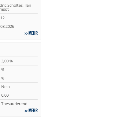
dric Scholtes, Ilan
msot
.12.
.08.2026
MEHR
3,00 %
%
%
Nein
0,00
Thesaurierend
MEHR