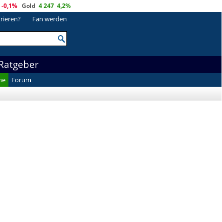
-0,1%
Gold
4 247
4,2%
trieren?
Fan werden
Ratgeber
he
Forum