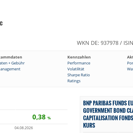
c
WKN DE: 937978 / ISI
tammdaten
Kennzahlen
Ak
aten + Gebühr
Performance
Por
anagement
Volatilität
Wat
Sharpe Ratio
Ratings
BNP PARIBAS FUNDS E
GOVERNMENT BOND CL
0,38
CAPITALISATION FONDS
%
KURS
04.08.2026