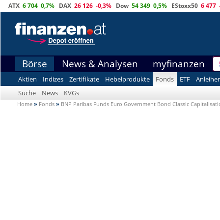
ATX
6 704
0,7%
DAX
26 126
-0,3%
Dow
54 349
0,5%
EStoxx50
6 477
Börse
News & Analysen
myfinanzen
Aktien
Indizes
Zertifikate
Hebelprodukte
Fonds
ETF
Anleihe
Suche
News
KVGs
Home
»
Fonds
»
BNP Paribas Funds Euro Government Bond Classic Capitalisat