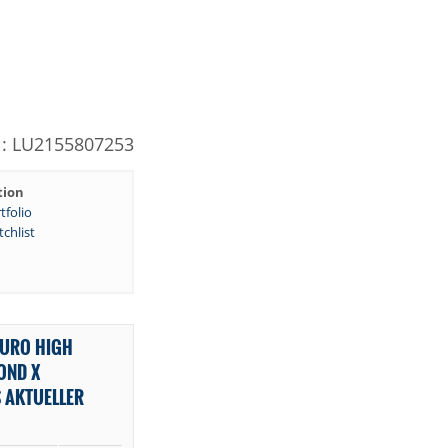
N: LU2155807253
tion
tfolio
chlist
EURO HIGH
OND X
 AKTUELLER