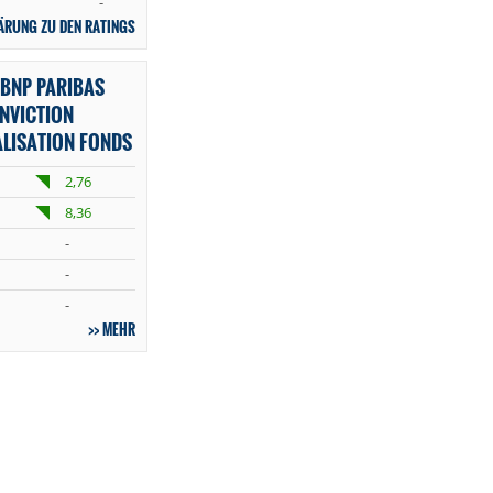
-
ÄRUNG ZU DEN RATINGS
BNP PARIBAS
NVICTION
ALISATION FONDS
2,76
8,36
-
-
-
MEHR