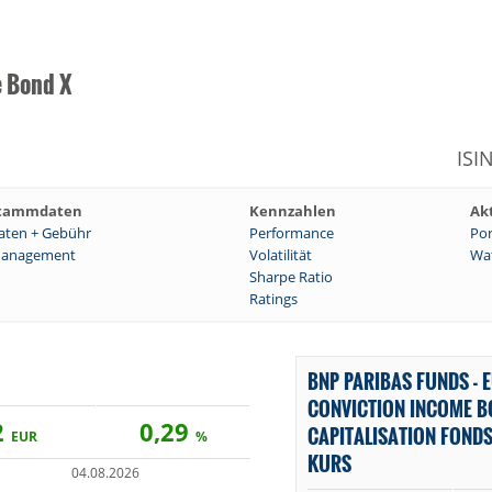
e Bond X
ISI
tammdaten
Kennzahlen
Ak
aten + Gebühr
Performance
Por
anagement
Volatilität
Wat
Sharpe Ratio
Ratings
BNP PARIBAS FUNDS - 
CONVICTION INCOME B
2
0,29
CAPITALISATION FONDS
EUR
%
KURS
04.08.2026