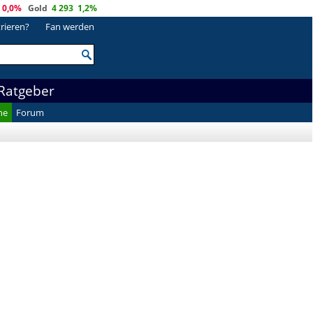
0,0%
Gold
4 293
1,2%
trieren?
Fan werden
Ratgeber
he
Forum