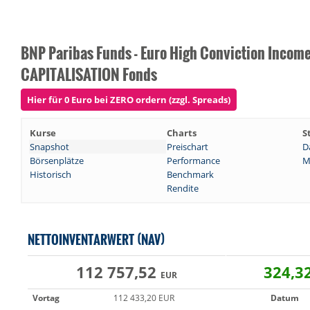
BNP Paribas Funds - Euro High Conviction Incom
CAPITALISATION Fonds
Hier für 0 Euro bei ZERO ordern (zzgl. Spreads)
Kurse
Charts
S
Snapshot
Preischart
D
Börsenplätze
Performance
M
Historisch
Benchmark
Rendite
NETTOINVENTARWERT (NAV)
112 757,52
324,3
EUR
Vortag
112 433,20 EUR
Datum