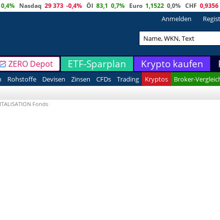
0,4%
Nasdaq
29 373
-0,4%
Öl
83,1
0,7%
Euro
1,1522
0,0%
CHF
0,9356
Anmelden
Regis
ETF-Sparplan
Krypto kaufen
ZERO Depot
n
Rohstoffe
Devisen
Zinsen
CFDs
Trading
Kryptos
Broker-Vergleic
PITALISATION Fonds