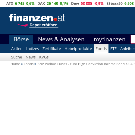
ATX
6 745
0,6%
DAX
26 140
0,1%
Dow
53 885
-0,9%
EStoxx50
6 503
Börse
News & Analysen
myfinanzen
Aktien
Indizes
Zertifikate
Hebelprodukte
Fonds
ETF
Anleihe
Suche
News
KVGs
Home
»
Fonds
»
BNP Paribas Funds - Euro High Conviction Income Bond X CA