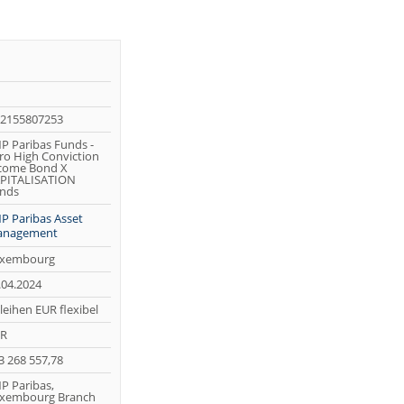
2155807253
P Paribas Funds -
ro High Conviction
come Bond X
PITALISATION
nds
P Paribas Asset
nagement
xembourg
.04.2024
leihen EUR flexibel
R
3 268 557,78
P Paribas,
xembourg Branch