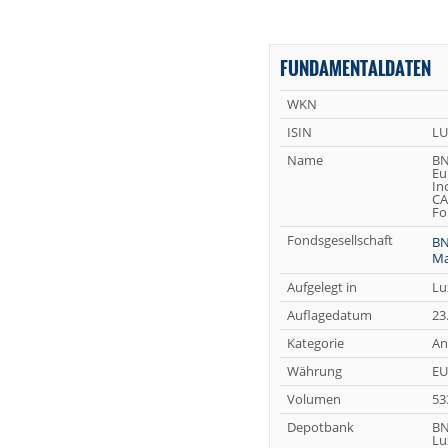
FUNDAMENTALDATEN
WKN
ISIN
LU
Name
BN
Eu
In
CA
Fo
Fondsgesellschaft
BN
Ma
Aufgelegt in
Lu
Auflagedatum
23
Kategorie
An
Währung
EU
Volumen
53
Depotbank
BN
Lu