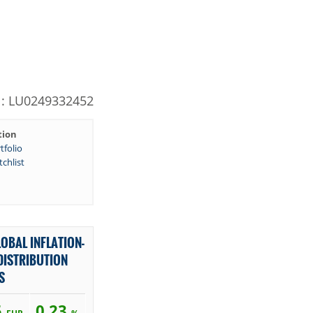
N: LU0249332452
tion
tfolio
chlist
OBAL INFLATION-
DISTRIBUTION
S
5
0,23