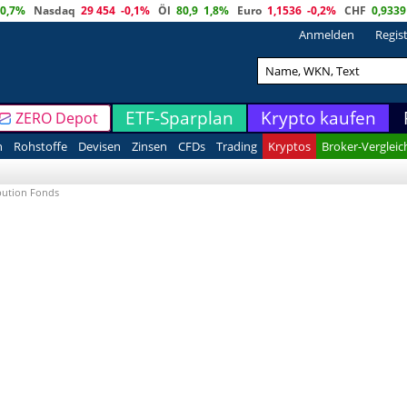
0,7%
Nasdaq
29 454
-0,1%
Öl
80,9
1,8%
Euro
1,1536
-0,2%
CHF
0,9339
Anmelden
Regis
ETF-Sparplan
Krypto kaufen
ZERO Depot
n
Rohstoffe
Devisen
Zinsen
CFDs
Trading
Kryptos
Broker-Vergleic
ibution Fonds