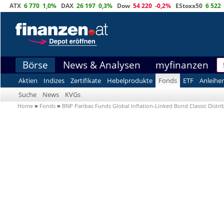
ATX
6 770
1,0%
DAX
26 197
0,3%
Dow
54 220
-0,2%
EStoxx50
6 522
Börse
News & Analysen
myfinanzen
Aktien
Indizes
Zertifikate
Hebelprodukte
Fonds
ETF
Anleihe
Suche
News
KVGs
Home
»
Fonds
»
BNP Paribas Funds Global Inflation-Linked Bond Classic Distr