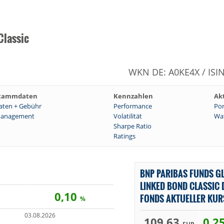
Classic
WKN DE: A0KE4X / ISI
tammdaten
Kennzahlen
Ak
aten + Gebühr
Performance
Por
anagement
Volatilität
Wat
Sharpe Ratio
Ratings
BNP PARIBAS FUNDS GL
LINKED BOND CLASSIC 
0,10
FONDS AKTUELLER KUR
%
03.08.2026
109,63
0,2