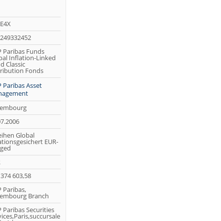
E4X
249332452
 Paribas Funds
bal Inflation-Linked
d Classic
tribution Fonds
 Paribas Asset
nagement
embourg
07.2006
eihen Global
lationsgesichert EUR-
ged
R
 374 603,58
 Paribas,
embourg Branch
 Paribas Securities
ices,Paris,succursale