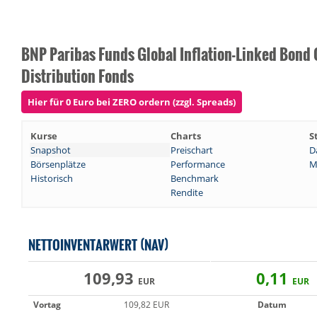
BNP Paribas Funds Global Inflation-Linked Bond 
Distribution Fonds
Hier für 0 Euro bei ZERO ordern (zzgl. Spreads)
Kurse
Charts
S
Snapshot
Preischart
D
Börsenplätze
Performance
M
Historisch
Benchmark
Rendite
NETTOINVENTARWERT (NAV)
109,93
0,11
EUR
EUR
Vortag
109,82 EUR
Datum