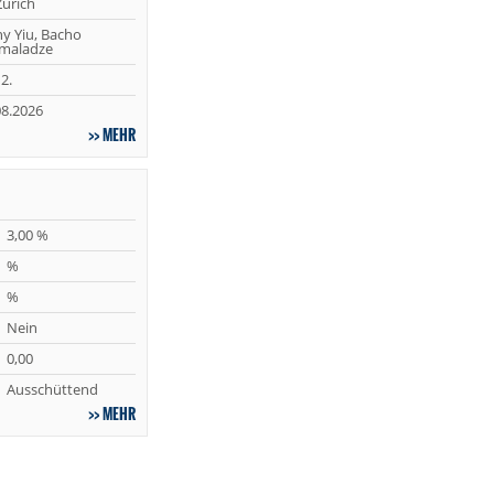
Zurich
ny Yiu, Bacho
maladze
2.
08.2026
MEHR
3,00 %
%
%
Nein
0,00
Ausschüttend
MEHR