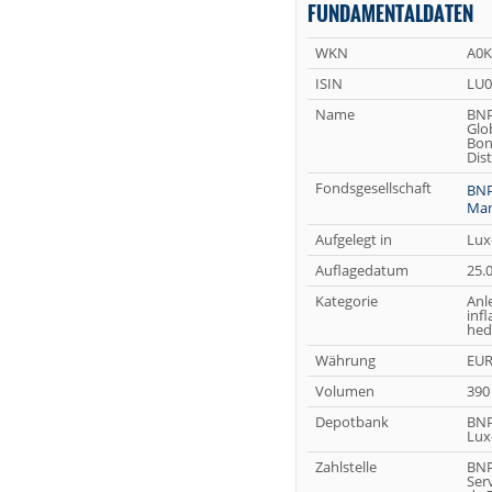
FUNDAMENTALDATEN
WKN
A0K
ISIN
LU0
Name
BNP
Glo
Bon
Dis
Fondsgesellschaft
BNP
Ma
Aufgelegt in
Lux
Auflagedatum
25.
Kategorie
Anl
inf
hed
Währung
EU
Volumen
390
Depotbank
BNP
Lux
Zahlstelle
BNP
Serv