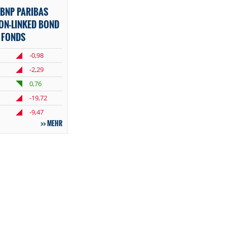
BNP PARIBAS
ON-LINKED BOND
 FONDS
-0,98
-2,29
0,76
-19,72
-9,47
MEHR