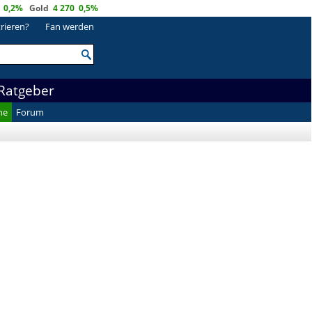
0,2%
Gold
4 270
0,5%
trieren?
Fan werden
Ratgeber
he
Forum