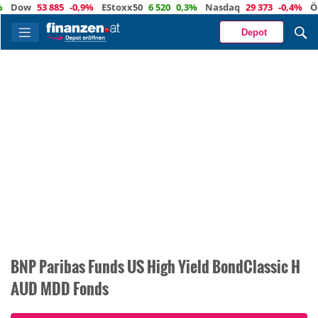
ow
53 885
-0,9%
EStoxx50
6 520
0,3%
Nasdaq
29 373
-0,4%
Öl
83,
Depot
BNP Paribas Funds US High Yield BondClassic H
AUD MDD Fonds