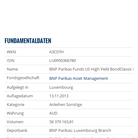
FUNDAMENTALDATEN
WKN
A3C07H
ISIN
LU0950366780
Name
BNP Paribas Funds US High Yield BondClassic 
Fondsgesellschaft
BNP Paribas Asset Management
Aufgelegt in
Luxembourg
Auflagedatum
13.11.2013
Kategorie
Anleihen Sonstige
Währung
AUD
Volumen
58 379 163,81
Depotbank
BNP Paribas, Luxembourg Branch