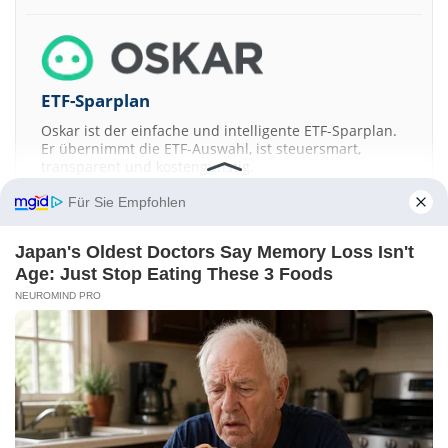
ETF-Sparplan
Oskar ist der einfache und intelligente ETF-Sparplan.
Er übernimmt die ETF-Auswahl, ist steuersmart,
transparent und kostengünstig.
Für Sie Empfohlen
JETZT MEHR ERFAHREN
Japan's Oldest Doctors Say Memory Loss Isn't
Age: Just Stop Eating These 3 Foods
NEUROMIND PRO
Aktien ATX
DAX
EuroStoxx 50
Dow Jones
NASDAQ 100
Nikkei 225
S&P 500
Kontakt
-
Impressum
-
Werbung
-
Barrierefreiheit
Sitemap
-
Datenschutz
-
Disclaimer
-
AGB
-
Privatsphäre-Einstellungen