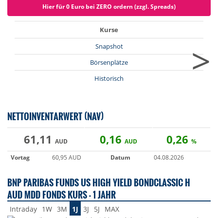
Hier für 0 Euro bei ZERO ordern (zzgl. Spreads)
Kurse
>
Snapshot
Börsenplätze
Historisch
NETTOINVENTARWERT (NAV)
61,11
0,16
0,26
AUD
AUD
%
Vortag
60,95 AUD
Datum
04.08.2026
BNP PARIBAS FUNDS US HIGH YIELD BONDCLASSIC H
AUD MDD FONDS KURS - 1 JAHR
Intraday
1W
3M
1J
3J
5J
MAX