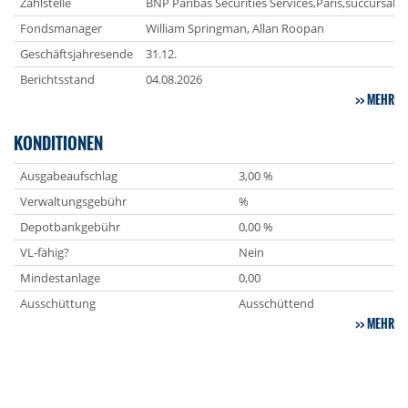
Zahlstelle
BNP Paribas Securities Services,Paris,succursale 
Fondsmanager
William Springman, Allan Roopan
Geschäftsjahresende
31.12.
Berichtsstand
04.08.2026
MEHR
KONDITIONEN
Ausgabeaufschlag
3,00 %
Verwaltungsgebühr
%
Depotbankgebühr
0,00 %
VL-fähig?
Nein
Mindestanlage
0,00
Ausschüttung
Ausschüttend
MEHR