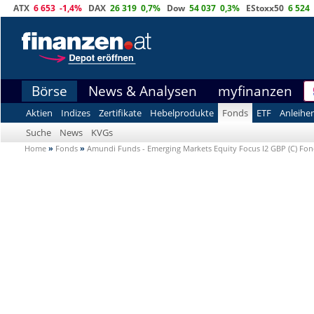
ATX
6 653
-1,4%
DAX
26 319
0,7%
Dow
54 037
0,3%
EStoxx50
6 524
Börse
News & Analysen
myfinanzen
Aktien
Indizes
Zertifikate
Hebelprodukte
Fonds
ETF
Anleihe
Suche
News
KVGs
Home
»
Fonds
»
Amundi Funds - Emerging Markets Equity Focus I2 GBP (C) Fo