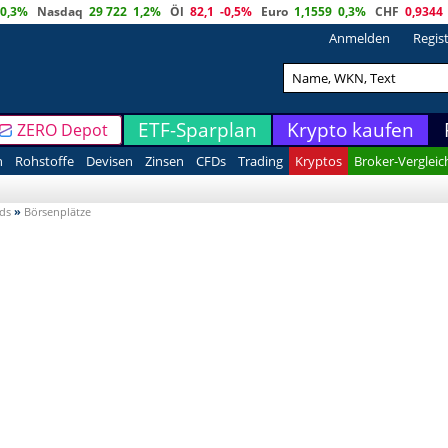
0,3%
Nasdaq
29 722
1,2%
Öl
82,1
-0,5%
Euro
1,1559
0,3%
CHF
0,9344
Anmelden
Regis
ETF-Sparplan
Krypto kaufen
ZERO Depot
n
Rohstoffe
Devisen
Zinsen
CFDs
Trading
Kryptos
Broker-Vergleic
nds
»
Börsenplätze