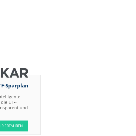
TF-Sparplan
ntelligente
die ETF-
ransparent und
HR ERFAHREN