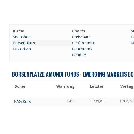
Kurse
Charts
S
Snapshot
Preischart
D
Börsenplätze
Performance
M
Historisch
Benchmark
Rendite
BÖRSENPLÄTZE AMUNDI FUNDS - EMERGING MARKETS EQU
Börse
Währung
Letzter
Vortag
GBP
1 735,81
1 708,38
KAG-Kurs