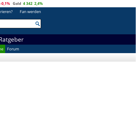
-0,1%
Gold
4 342
2,4%
trieren?
Fan werden
Ratgeber
he
Forum