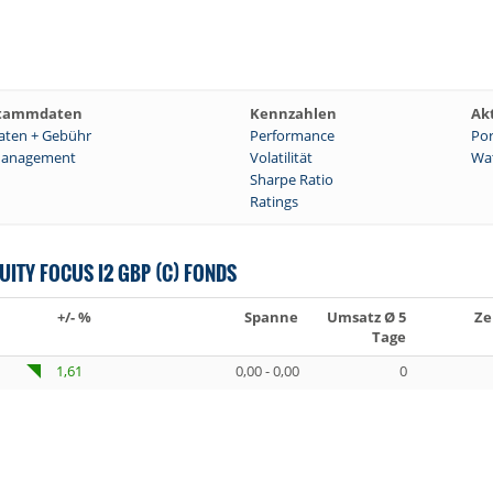
tammdaten
Kennzahlen
Ak
aten + Gebühr
Performance
Por
anagement
Volatilität
Wat
Sharpe Ratio
Ratings
ITY FOCUS I2 GBP (C) FONDS
+/- %
Spanne
Umsatz Ø 5
Ze
Tage
1,61
0,00 - 0,00
0