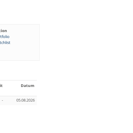
tion
tfolio
chlist
it
Datum
-
05.08.2026