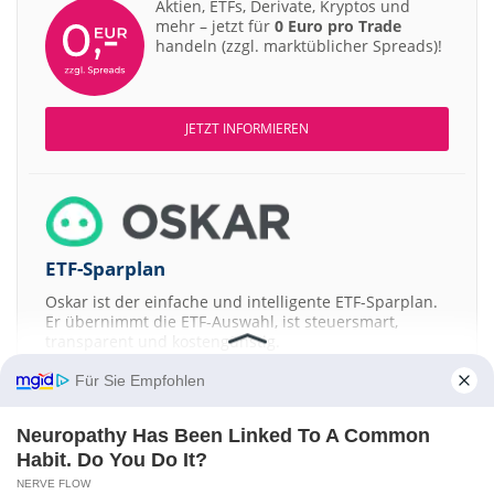
Aktien, ETFs, Derivate, Kryptos und
mehr – jetzt für
0 Euro pro Trade
handeln (zzgl. marktüblicher Spreads)!
JETZT INFORMIEREN
ETF-Sparplan
Oskar ist der einfache und intelligente ETF-Sparplan.
Er übernimmt die ETF-Auswahl, ist steuersmart,
transparent und kostengünstig.
Für Sie Empfohlen
JETZT MEHR ERFAHREN
Neuropathy Has Been Linked To A Common
Habit. Do You Do It?
NERVE FLOW