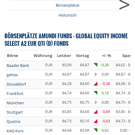
>
Börsenplätze
Historisch
BÖRSENPLÄTZE AMUNDI FUNDS - GLOBAL EQUITY INCOME
SELECT A2 EUR QTI (D) FONDS
Börse
Währung
Letzter
Vortag
+/- %
Spann
EUR
85,09
84,87
0,26
84,62 - 85,
Baader Bank
EUR
84,87
84,87
0,00
84,87 - 84,
gettex
EUR
84,28
84,60
-0,38
84,08 - 84,
Düsseldorf
EUR
84,74
84,60
0,16
84,74 - 84,
Frankfurt
EUR
84,75
84,75
0,00
84,75 - 84,
München
EUR
83,85
84,60
-0,89
83,85 - 84,
Stuttgart
EUR
84,73
85,10
-0,43
84,73 - 84,
Quotrix
EUR
84,68
83,99
0,82
0,00 - 0,
KAG-Kurs