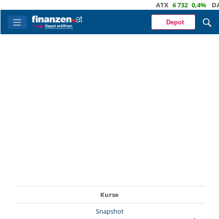
ATX
6 732
0,4%
DAX
Depot
Kurse
Snapshot