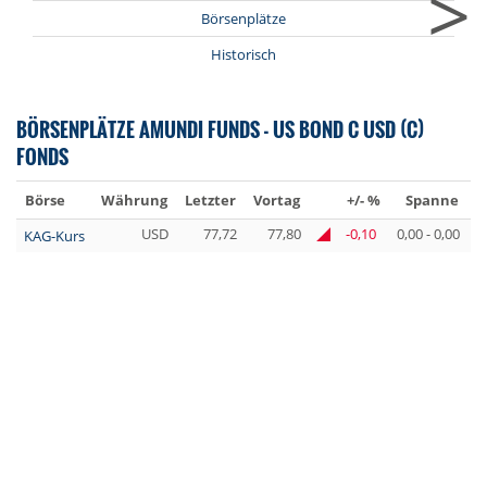
>
Börsenplätze
Historisch
BÖRSENPLÄTZE AMUNDI FUNDS - US BOND C USD (C)
FONDS
Börse
Währung
Letzter
Vortag
+/- %
Spanne
U
USD
77,72
77,80
-0,10
0,00 - 0,00
KAG-Kurs