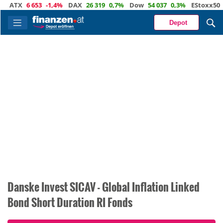
TX
6 653
-1,4%
DAX
26 319
0,7%
Dow
54 037
0,3%
EStoxx50
6 52
Depot
Danske Invest SICAV - Global Inflation Linked
Bond Short Duration RI Fonds