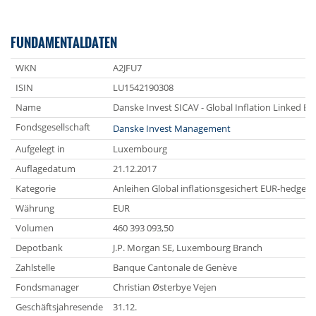
FUNDAMENTALDATEN
WKN
A2JFU7
ISIN
LU1542190308
Name
Danske Invest SICAV - Global Inflation Linked B
Fondsgesellschaft
Danske Invest Management
Aufgelegt in
Luxembourg
Auflagedatum
21.12.2017
Kategorie
Anleihen Global inflationsgesichert EUR-hedged
Währung
EUR
Volumen
460 393 093,50
Depotbank
J.P. Morgan SE, Luxembourg Branch
Zahlstelle
Banque Cantonale de Genève
Fondsmanager
Christian Østerbye Vejen
Geschäftsjahresende
31.12.