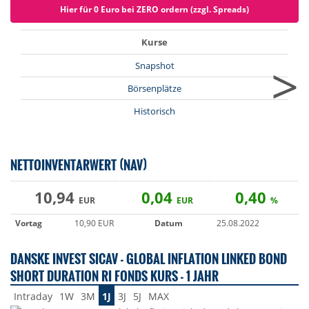
Hier für 0 Euro bei ZERO ordern (zzgl. Spreads)
Kurse
>
Snapshot
Börsenplätze
Historisch
NETTOINVENTARWERT (NAV)
10,94
0,04
0,40
EUR
EUR
%
Vortag
10,90 EUR
Datum
25.08.2022
DANSKE INVEST SICAV - GLOBAL INFLATION LINKED BOND
SHORT DURATION RI FONDS KURS - 1 JAHR
Intraday
1W
3M
1J
3J
5J
MAX