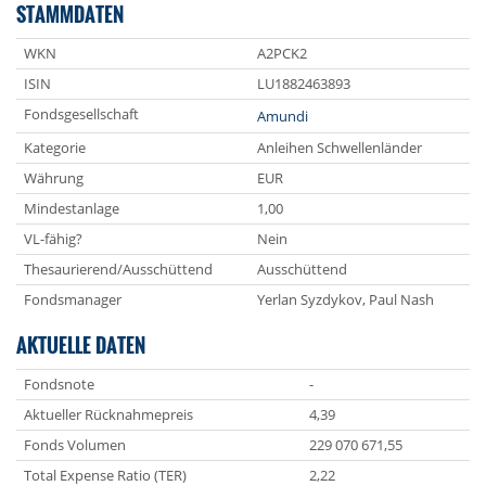
STAMMDATEN
WKN
A2PCK2
ISIN
LU1882463893
Fondsgesellschaft
Amundi
Kategorie
Anleihen Schwellenländer
Währung
EUR
Mindestanlage
1,00
VL-fähig?
Nein
Thesaurierend/Ausschüttend
Ausschüttend
Fondsmanager
Yerlan Syzdykov, Paul Nash
AKTUELLE DATEN
Fondsnote
-
Aktueller Rücknahmepreis
4,39
Fonds Volumen
229 070 671,55
Total Expense Ratio (TER)
2,22