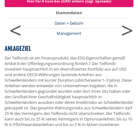
Hier für 0 Euro bei ZERO ordern (zzgl. Spreads)
Stammdaten
<
>
Daten + Gebühr
Management
ANLAGEZIEL
Der Teilfonds ist ein Finanzprodukt, das ESG-Eigenschaften gemäß
Artikel 8 der Offenlegungsverordnung fördert.1 Der Teilfonds
investiert hauptsächlich in ein diversifiziertes Portfolio aus auf USD
und andere OECD-Währungen lautende Anleihen aus
Schwellenländern mit kurzer Duration (üblicherweise 1–3 Jahre). Diese
Anleihen werden entweder von Unternehmen begeben, die in
Schwellenländern gegründet wurden oder dort ihren Sitz haben oder
den Großteil ihrer Geschäftstätigkeit hauptsächlich in
Schwellenländern ausüben oder deren Kreditrisiko an Schwellenländer
gekoppelt ist. Das gesamte Währungsrisiko aus Schwellenländern darf
25 % des Vermögens des Teilfonds nicht überschreiten. Der Teilfonds
kann auch bis zu 25 % seines Vermögens in Optionsanleihen, bis zu 10
% in Pflichtwandelanleihen und bis zu 5 % in Aktien investieren