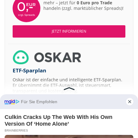
mehr – jetzt für
0 Euro pro Trade
handeln (zzgl. marktüblicher Spreads)!
JETZT INFORMIEREN
ETF-Sparplan
Oskar ist der einfache und intelligente ETF-Sparplan.
Er übernimmt die ETF-Auswahl, ist steuersmart,
transparent und kostengünstig.
Für Sie Empfohlen
JETZT MEHR ERFAHREN
Culkin Cracks Up The Web With His Own
Version Of ‘Home Alone’
BRAINBERRIES