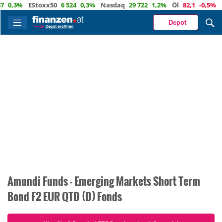
0,3%
EStoxx50
6 524
0,3%
Nasdaq
29 722
1,2%
Öl
82,1
-0,5%
Eu
Depot
Amundi Funds - Emerging Markets Short Term
Bond F2 EUR QTD (D) Fonds