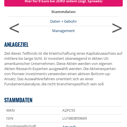
Hier für 0 Euro bei ZERO ordern (zzgl. Spreads)
Stammdaten
<
>
Daten + Gebühr
Management
ANLAGEZIEL
Ziel dieses Teilfonds ist die Erwirtschaftung eines Kapitalzuwachses auf
mittlere bis lange Sicht. Er investiert überwiegend in Aktien US-
amerikanischer Unternehmen. Diese Aktien werden von eigenen
Aktien-Research-Experten ausgewählt werden. Die Aktienexperten
von Pioneer Investments verwenden einen aktiven Bottom-up-
Ansatz. Das Auswahlverfahren orientiert sich an einer
Fundamentalanalyse, die nicht branchenspezifisch sein soll.
STAMMDATEN
WKN
A2PC55
ISIN
LU1883859669
Fondsgesellschaft
Amundi