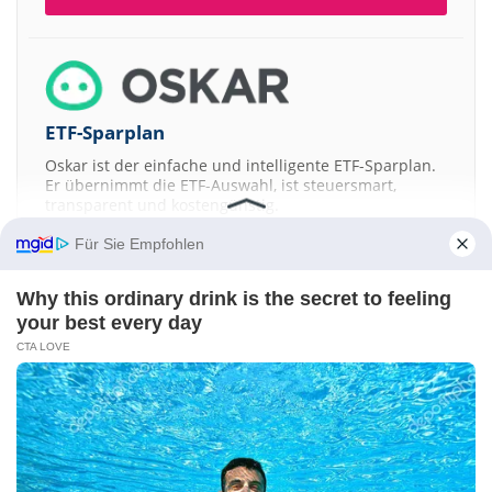
ETF-Sparplan
Oskar ist der einfache und intelligente ETF-Sparplan.
Er übernimmt die ETF-Auswahl, ist steuersmart,
transparent und kostengünstig.
Für Sie Empfohlen
JETZT MEHR ERFAHREN
Why this ordinary drink is the secret to feeling
your best every day
CTA LOVE
Aktien ATX
DAX
EuroStoxx 50
Dow Jones
NASDAQ 100
Nikkei 225
S&P 500
Kontakt
-
Impressum
-
Werbung
-
Barrierefreiheit
Sitemap
-
Datenschutz
-
Disclaimer
-
AGB
-
Privatsphäre-Einstellungen