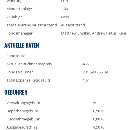
Währung
EUR
Mindestanlage
1,00
VL-fähig?
Nein
Thesaurierend/Ausschüttend
Ausschüttend
Fondsmanager
Matthew Shulkin, Andrew Feltus, Kenne
AKTUELLE DATEN
Fondsnote
-
Aktueller Rücknahmepreis
4,27
Fonds Volumen
201 690 755,09
Total Expense Ratio (TER)
1,64
GEBÜHREN
Verwaltungsgebühr
%
Depotbankgebühr
0,50 %
Rücknahmegebühr
0,00 %
Ausgabeaufschlag
4,50 %