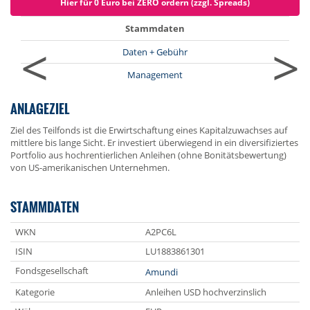
Hier für 0 Euro bei ZERO ordern (zzgl. Spreads)
Stammdaten
<
>
Daten + Gebühr
Management
ANLAGEZIEL
Ziel des Teilfonds ist die Erwirtschaftung eines Kapitalzuwachses auf
mittlere bis lange Sicht. Er investiert überwiegend in ein diversifiziertes
Portfolio aus hochrentierlichen Anleihen (ohne Bonitätsbewertung)
von US-amerikanischen Unternehmen.
STAMMDATEN
WKN
A2PC6L
ISIN
LU1883861301
Fondsgesellschaft
Amundi
Kategorie
Anleihen USD hochverzinslich