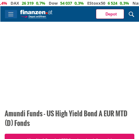
4%
DAX
26 319
0,7%
Dow
54 037
0,3%
EStoxx50
6 524
0,3%
Nasd
Depot
Amundi Funds - US High Yield Bond A EUR MTD
(D) Fonds