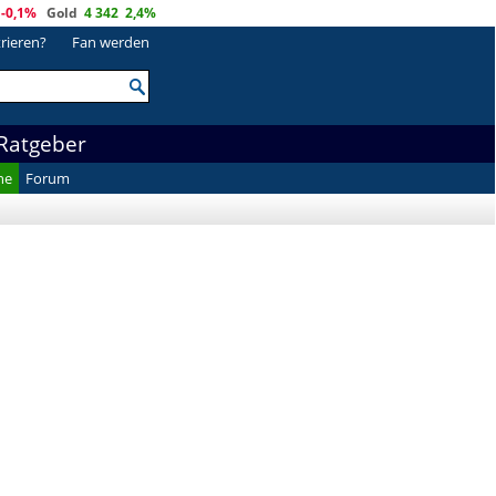
-0,1%
Gold
4 342
2,4%
trieren?
Fan werden
Ratgeber
he
Forum