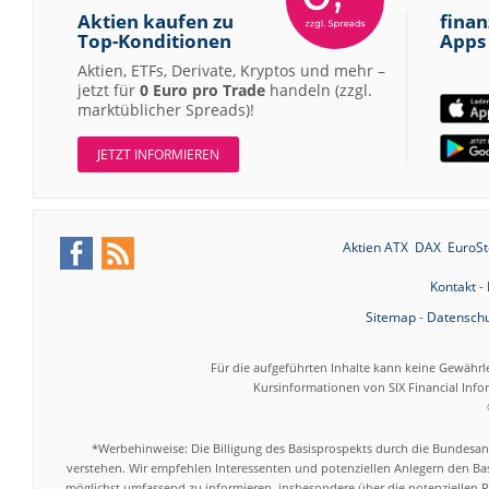
Aktien kaufen zu
finan
Top-Konditionen
Apps
Aktien, ETFs, Derivate, Kryptos und mehr –
jetzt für
0 Euro pro Trade
handeln (zzgl.
marktüblicher Spreads)!
JETZT INFORMIEREN
Aktien ATX
DAX
EuroSt
Kontakt
-
Sitemap
-
Datenschu
Für die aufgeführten Inhalte kann keine Gewährl
Kursinformationen von SIX Financial Inf
*Werbehinweise: Die Billigung des Basisprospekts durch die Bundesans
verstehen. Wir empfehlen Interessenten und potenziellen Anlegern den Bas
möglichst umfassend zu informieren, insbesondere über die potenziellen Ri