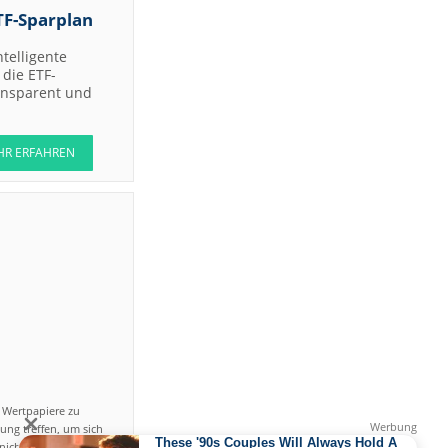
TF-Sparplan
ntelligente
die ETF-
ransparent und
HR ERFAHREN
n Wertpapiere zu
ung treffen, um sich
icht einfach ist und