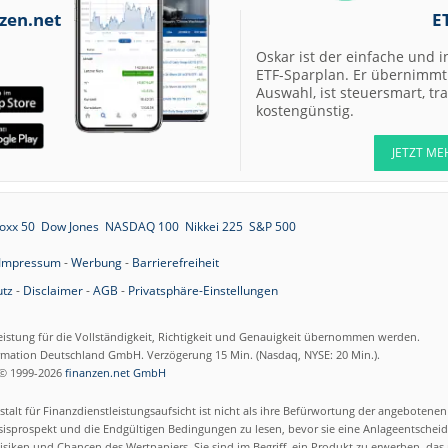
zen.net
E
Oskar ist der einfache und i
ETF-Sparplan. Er übernimmt 
Auswahl, ist steuersmart, t
kostengünstig.
JETZT ME
oxx 50
Dow Jones
NASDAQ 100
Nikkei 225
S&P 500
Impressum
-
Werbung
-
Barrierefreiheit
tz
-
Disclaimer
-
AGB
-
Privatsphäre-Einstellungen
eistung für die Vollständigkeit, Richtigkeit und Genauigkeit übernommen werden.
ormation Deutschland GmbH. Verzögerung 15 Min. (Nasdaq, NYSE: 20 Min.).
© 1999-2026
finanzen.net GmbH
talt für Finanzdienstleistungsaufsicht ist nicht als ihre Befürwortung der angebotene
isprospekt und die Endgültigen Bedingungen zu lesen, bevor sie eine Anlageentscheid
siken und Chancen des Wertpapiers. Sie sind im Begriff, ein Produkt zu erwerben, das n