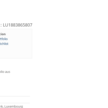
N: LU1883865807
tion
tfolio
chlist
olio aus
nk, Luxembourg