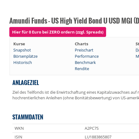
Amundi Funds - US High Yield Bond U USD MGI (D
Hier für 0 Euro bei ZERO ordern (zzgl. Spreads)
Kurse
Charts
S
Snapshot
Preischart
D
Börsenplätze
Performance
M
Historisch
Benchmark
Rendite
ANLAGEZIEL
Ziel des Teilfonds ist die Erwirtschaftung eines Kapitalzuwachses auf mi
hochrentierlichen Anleihen (ohne Bonitätsbewertung) von US-amer
STAMMDATEN
WKN
A2PC7S
ISIN
LU1883865807