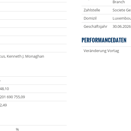
Branch
Zahlstelle
Societe Ge
Domizil
Luxembou
Geschäftsjahr
30.06.2026
PERFORMANCEDATEN
Veränderung Vortag
tus, Kenneth J. Monaghan
-
48,10
201 690 755,09
2,49
%