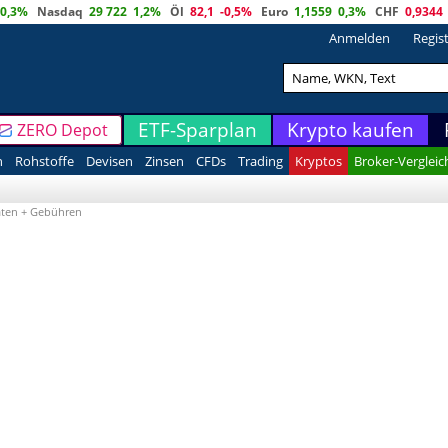
0,3%
Nasdaq
29 722
1,2%
Öl
82,1
-0,5%
Euro
1,1559
0,3%
CHF
0,9344
Anmelden
Regis
ETF-Sparplan
Krypto kaufen
ZERO Depot
n
Rohstoffe
Devisen
Zinsen
CFDs
Trading
Kryptos
Broker-Vergleic
ten + Gebühren