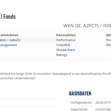
) Fonds
WKN DE: A2PC7S / ISI
tammdaten
Kennzahlen
Ak
aten + Gebühr
Performance
Por
anagement
Volatilität
Wat
Sharpe Ratio
Ratings
ttlere bis lange Sicht. Er investiert überwiegend in ein diversifiziertes Portf
ikanischen Unternehmen.
BASISDATEN
Auflagedatum
28.04.2015
Depotbank
CACEIS Ba