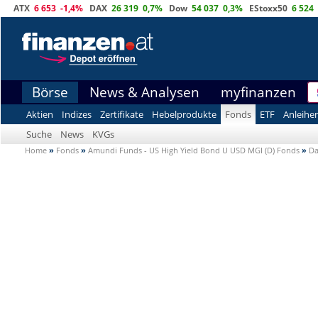
ATX
6 653
-1,4%
DAX
26 319
0,7%
Dow
54 037
0,3%
EStoxx50
6 524
Börse
News & Analysen
myfinanzen
Aktien
Indizes
Zertifikate
Hebelprodukte
Fonds
ETF
Anleihe
Suche
News
KVGs
Home
»
Fonds
»
Amundi Funds - US High Yield Bond U USD MGI (D) Fonds
»
Da