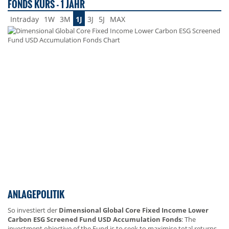
FONDS KURS - 1 JAHR
Intraday
1W
3M
1J
3J
5J
MAX
ANLAGEPOLITIK
So investiert der
Dimensional Global Core Fixed Income Lower
Carbon ESG Screened Fund USD Accumulation Fonds
: The
investment objective of the Fund is to seek to maximise total returns