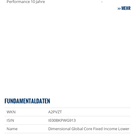
Performance 10 Jahre
-
MEHR
FUNDAMENTALDATEN
WKN
A2PVZT
ISIN
IE00BKPWG913
Name
Dimensional Global Core Fixed Income Lower C