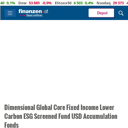
,1%
Dow
53 885
-0,9%
EStoxx50
6 503
0,4%
Nasdaq
29 373
-0,4%
Depot
Dimensional Global Core Fixed Income Lower
Carbon ESG Screened Fund USD Accumulation
Fonds