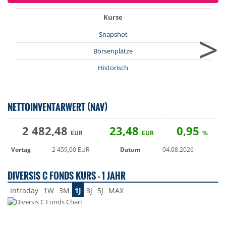
Kurse
>
Snapshot
Börsenplätze
Historisch
NETTOINVENTARWERT (NAV)
2 482,48
23,48
0,95
EUR
EUR
%
Vortag
2 459,00 EUR
Datum
04.08.2026
DIVERSIS C FONDS KURS - 1 JAHR
Intraday
1W
3M
1J
3J
5J
MAX