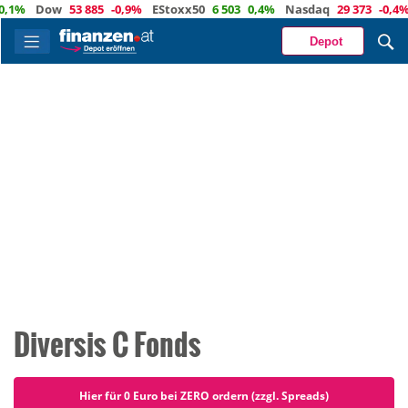
Dow
53 885
-0,9%
EStoxx50
6 503
0,4%
Nasdaq
29 373
-0,4%
Öl
Depot
Diversis C Fonds
Hier für 0 Euro bei ZERO ordern (zzgl. Spreads)