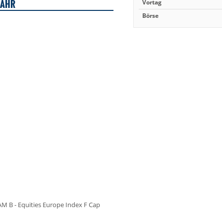
JAHR
Vortag
Börse
AM B - Equities Europe Index F Cap