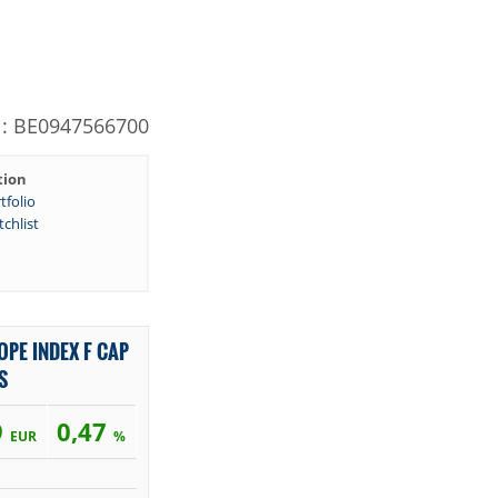
: BE0947566700
tion
tfolio
chlist
OPE INDEX F CAP
S
9
0,47
EUR
%