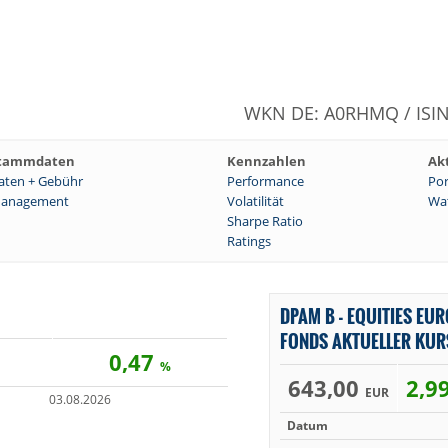
WKN DE: A0RHMQ / ISIN
tammdaten
Kennzahlen
Ak
aten + Gebühr
Performance
Por
anagement
Volatilität
Wat
Sharpe Ratio
Ratings
DPAM B - EQUITIES EUR
FONDS AKTUELLER KUR
0,47
%
643,00
2,9
EUR
03.08.2026
Datum