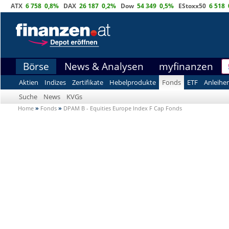
ATX
6 758
0,8%
DAX
26 187
0,2%
Dow
54 349
0,5%
EStoxx50
6 518
Börse
News & Analysen
myfinanzen
Aktien
Indizes
Zertifikate
Hebelprodukte
Fonds
ETF
Anleihe
Suche
News
KVGs
Home
»
Fonds
»
DPAM B - Equities Europe Index F Cap Fonds