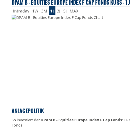
DPAM B - EQUITIES EUROPE INDEX F CAP FONDS KURS - 1 
Intraday
1W
3M
1J
3J
5J
MAX
ANLAGEPOLITIK
So investiert der
DPAM B - Equities Europe Index F Cap Fonds
: DP
Fonds