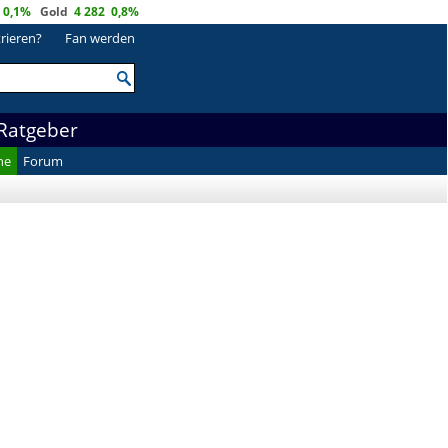
0,1%
Gold
4 282
0,8%
trieren?
Fan werden
Ratgeber
he
Forum