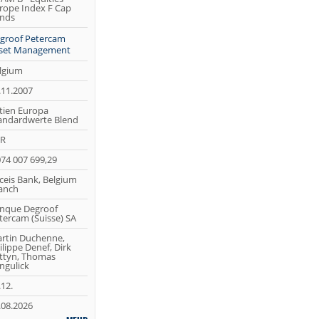
rope Index F Cap
nds
groof Petercam
set Management
lgium
.11.2007
tien Europa
andardwerte Blend
R
074 007 699,29
ceis Bank, Belgium
anch
nque Degroof
tercam (Suisse) SA
rtin Duchenne,
ilippe Denef, Dirk
ttyn, Thomas
ngulick
.12.
.08.2026