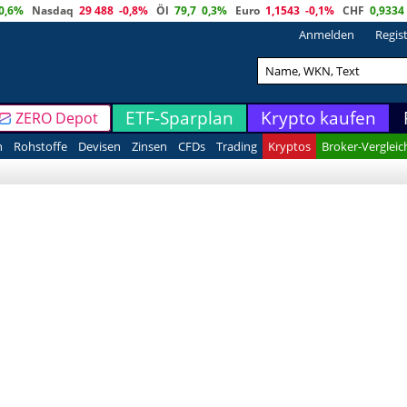
0,6%
Nasdaq
29 488
-0,8%
Öl
79,7
0,3%
Euro
1,1543
-0,1%
CHF
0,9334
Anmelden
Regis
ETF-Sparplan
Krypto kaufen
ZERO Depot
n
Rohstoffe
Devisen
Zinsen
CFDs
Trading
Kryptos
Broker-Vergleic