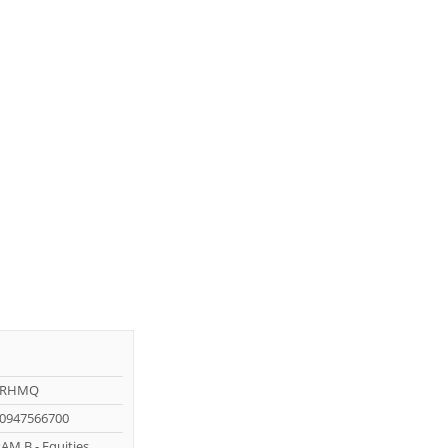
0RHMQ
0947566700
AM B - Equities