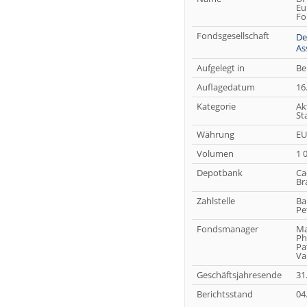
Eu
Fo
Fondsgesellschaft
De
As
Aufgelegt in
Be
Auflagedatum
16
Kategorie
Ak
St
Währung
EU
Volumen
1 
Depotbank
Ca
Br
Zahlstelle
Ba
Pe
Fondsmanager
Ma
Ph
Pa
Va
Geschäftsjahresende
31
Berichtsstand
04