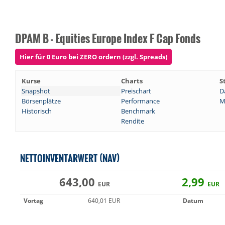
DPAM B - Equities Europe Index F Cap Fonds
Hier für 0 Euro bei ZERO ordern (zzgl. Spreads)
Kurse
Charts
S
Snapshot
Preischart
D
Börsenplätze
Performance
M
Historisch
Benchmark
Rendite
NETTOINVENTARWERT (NAV)
643,00
2,99
EUR
EUR
Vortag
640,01 EUR
Datum