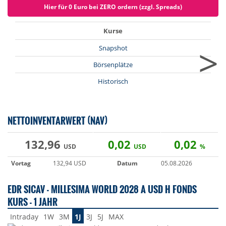
Hier für 0 Euro bei ZERO ordern (zzgl. Spreads)
Kurse
>
Snapshot
Börsenplätze
Historisch
NETTOINVENTARWERT (NAV)
132,96
0,02
0,02
USD
USD
%
Vortag
132,94 USD
Datum
05.08.2026
EDR SICAV - MILLESIMA WORLD 2028 A USD H FONDS
KURS - 1 JAHR
Intraday
1W
3M
1J
3J
5J
MAX