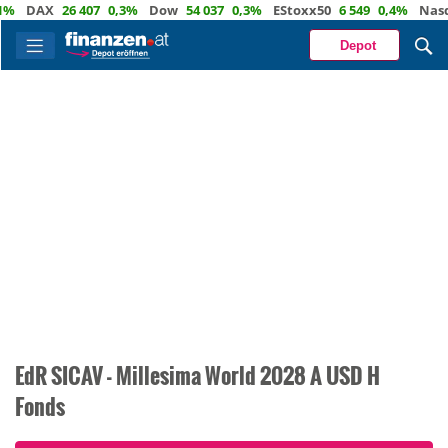
DAX
26 407
0,3%
Dow
54 037
0,3%
EStoxx50
6 549
0,4%
Nasdaq
Depot
EdR SICAV - Millesima World 2028 A USD H
Fonds