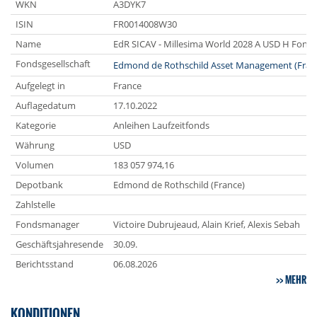
WKN
A3DYK7
ISIN
FR0014008W30
Name
EdR SICAV - Millesima World 2028 A USD H Fond
Fondsgesellschaft
Edmond de Rothschild Asset Management (Fran
Aufgelegt in
France
Auflagedatum
17.10.2022
Kategorie
Anleihen Laufzeitfonds
Währung
USD
Volumen
183 057 974,16
Depotbank
Edmond de Rothschild (France)
Zahlstelle
Fondsmanager
Victoire Dubrujeaud, Alain Krief, Alexis Sebah
Geschäftsjahresende
30.09.
Berichtsstand
06.08.2026
MEHR
KONDITIONEN