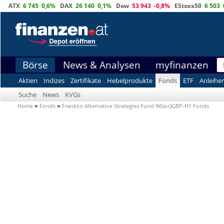
ATX
6 745
0,6%
DAX
26 140
0,1%
Dow
53 943
-0,8%
EStoxx50
6 503
Börse
News & Analysen
myfinanzen
Aktien
Indizes
Zertifikate
Hebelprodukte
Fonds
ETF
Anleihe
Suche
News
KVGs
Home
»
Fonds
»
Franklin Alternative Strategies Fund W(acc)GBP-H1 Fonds