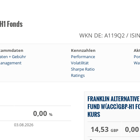
-H1 Fonds
WKN DE: A119Q2 / ISI
tammdaten
Kennzahlen
Ak
aten + Gebühr
Performance
Por
anagement
Volatilität
Wat
Sharpe Ratio
Ratings
FRANKLIN ALTERNATIVE
FUND W(ACC)GBP-H1 F
0,00
KURS
%
03.08.2026
14,53
0,0
GBP