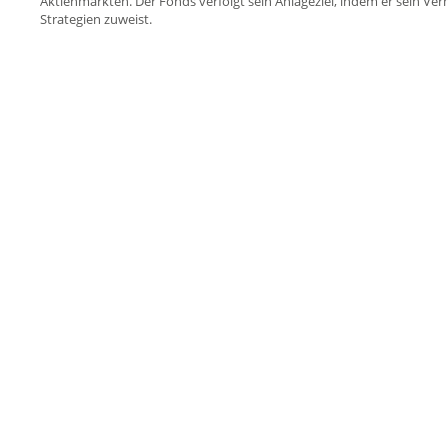
Aktienmärkten. Der Fonds verfolgt sein Anlageziel, indem er sein V
Strategien zuweist.