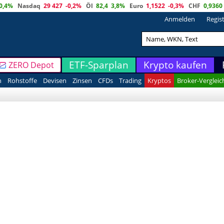
0,4%
Nasdaq
29 427
-0,2%
Öl
82,4
3,8%
Euro
1,1522
-0,3%
CHF
0,9360
Anmelden
Regis
ETF-Sparplan
Krypto kaufen
ZERO Depot
n
Rohstoffe
Devisen
Zinsen
CFDs
Trading
Kryptos
Broker-Vergleic