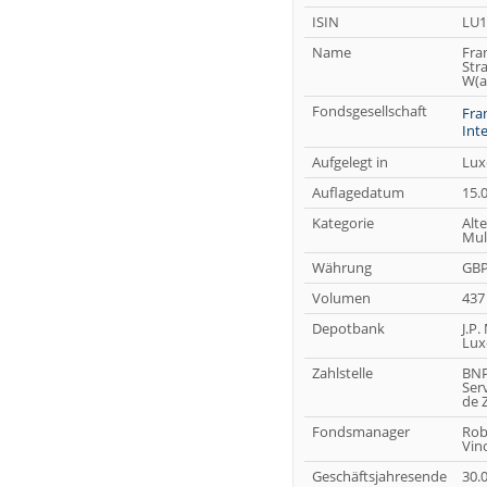
ISIN
LU1
Name
Fran
Str
W(a
Fondsgesellschaft
Fra
Int
Aufgelegt in
Lux
Auflagedatum
15.
Kategorie
Alte
Mul
Währung
GB
Volumen
437
Depotbank
J.P.
Lux
Zahlstelle
BNP
Serv
de 
Fondsmanager
Robe
Vino
Geschäftsjahresende
30.0