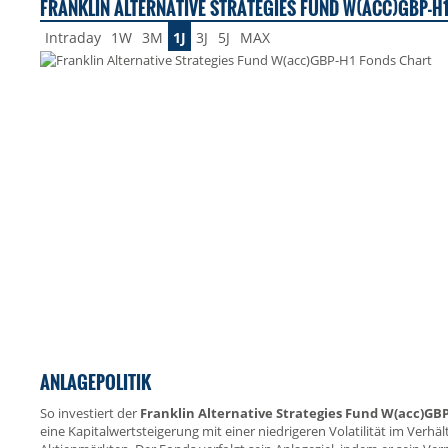
FRANKLIN ALTERNATIVE STRATEGIES FUND W(ACC)GBP-H1
Intraday
1W
3M
1J
3J
5J
MAX
ANLAGEPOLITIK
So investiert der
Franklin Alternative Strategies Fund W(acc)GB
eine Kapitalwertsteigerung mit einer niedrigeren Volatilität im Verhä