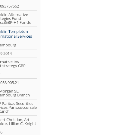
093757562
klin Alternative
ategies Fund
cc)GBP-H1 Fonds
nklin Templeton
ernational Services
embourg
09.2014
rnative Inv
tistrategy GBP
P
 058 905,21
 Morgan SE,
embourg Branch
 Paribas Securities
ices,Paris,succursale
Zurich
rt Christian, Art
kur, Lillian C. Knight
6.