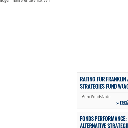
ermögen mehreren alternativen
RATING FÜR FRANKLIN 
STRATEGIES FUND W(A
€uro FondsNote
ERKL
FONDS PERFORMANCE: 
ALTERNATIVE STRATEGI