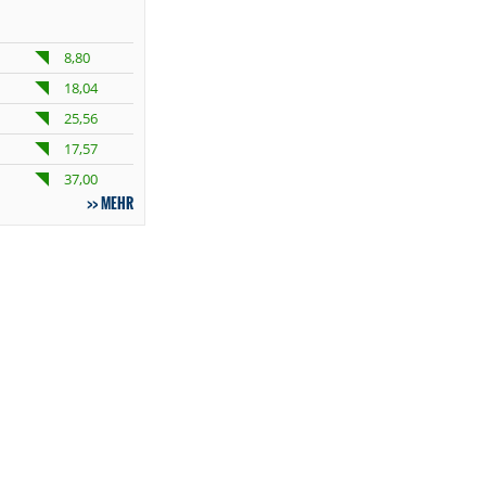
8,80
18,04
25,56
17,57
37,00
MEHR