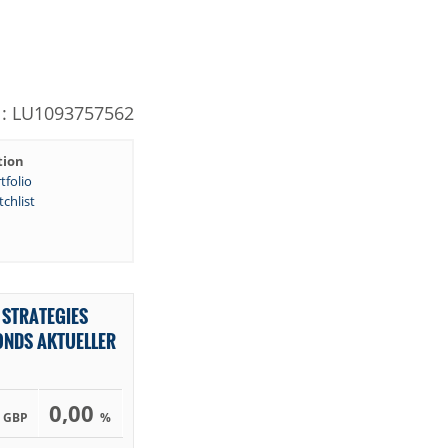
N: LU1093757562
tion
tfolio
chlist
 STRATEGIES
ONDS AKTUELLER
0
0,00
GBP
%