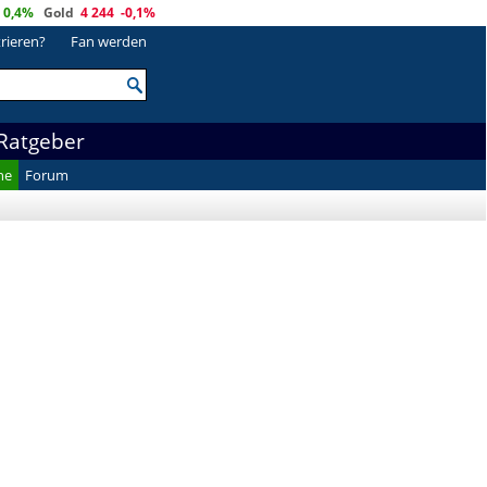
0,4%
Gold
4 244
-0,1%
trieren?
Fan werden
Ratgeber
he
Forum