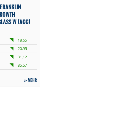
FRANKLIN
GROWTH
LASS W (ACC)
18,65
20,95
31,12
35,57
-
MEHR