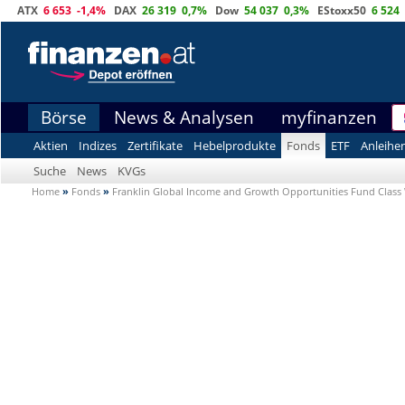
ATX
6 653
-1,4%
DAX
26 319
0,7%
Dow
54 037
0,3%
EStoxx50
6 524
Börse
News & Analysen
myfinanzen
Aktien
Indizes
Zertifikate
Hebelprodukte
Fonds
ETF
Anleihe
Suche
News
KVGs
Home
»
Fonds
»
Franklin Global Income and Growth Opportunities Fund Class 