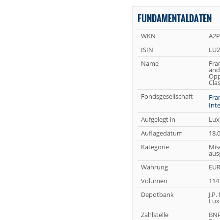
FUNDAMENTALDATEN
WKN
A2P
ISIN
LU2
Name
Fra
and
Opp
Cla
Fondsgesellschaft
Fra
Int
Aufgelegt in
Lux
Auflagedatum
18.
Kategorie
Mis
aus
Währung
EU
Volumen
114
Depotbank
J.P.
Lux
Zahlstelle
BNP