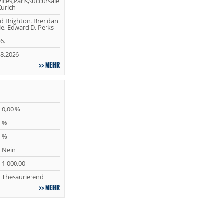
ices,Paris,succursale
Zurich
d Brighton, Brendan
le, Edward D. Perks
6.
08.2026
MEHR
0,00 %
%
%
Nein
1 000,00
Thesaurierend
MEHR