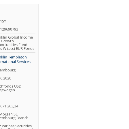
1SY
129690793
nklin Global Income
 Growth
ortunities Fund
ss W (acc) EUR Fonds
nklin Templeton
ernational Services
embourg
06.2020
chfonds USD
gewogen
R
 671 263,34
 Morgan SE,
embourg Branch
 Paribas Securities