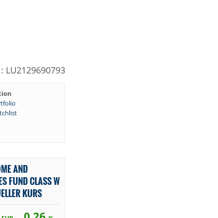
N: LU2129690793
tion
tfolio
chlist
OME AND
S FUND CLASS W
UELLER KURS
4
0,26