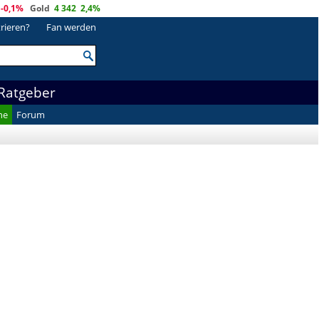
-0,1%
Gold
4 342
2,4%
trieren?
Fan werden
Ratgeber
he
Forum