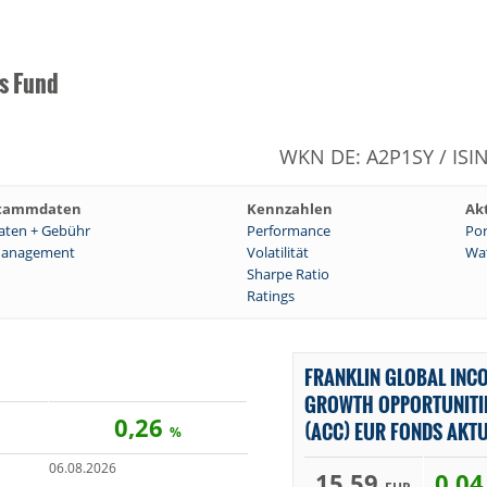
s Fund
WKN DE: A2P1SY / ISI
tammdaten
Kennzahlen
Ak
aten + Gebühr
Performance
Por
anagement
Volatilität
Wat
Sharpe Ratio
Ratings
FRANKLIN GLOBAL INC
GROWTH OPPORTUNITIE
0,26
(ACC) EUR FONDS AKT
%
06.08.2026
15,59
0,0