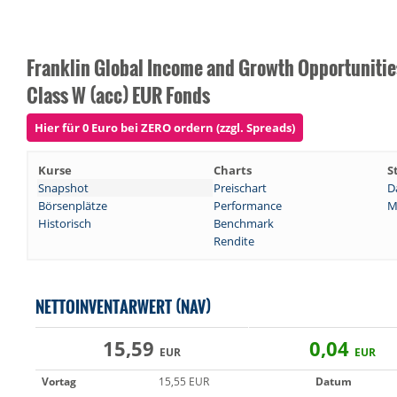
Franklin Global Income and Growth Opportunitie
Class W (acc) EUR Fonds
Hier für 0 Euro bei ZERO ordern (zzgl. Spreads)
Kurse
Charts
S
Snapshot
Preischart
D
Börsenplätze
Performance
M
Historisch
Benchmark
Rendite
NETTOINVENTARWERT (NAV)
15,59
0,04
EUR
EUR
Vortag
15,55 EUR
Datum