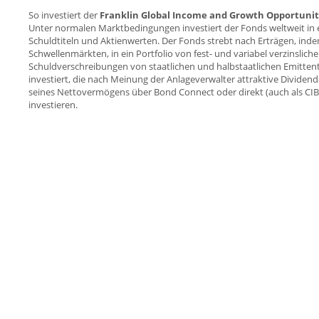
So investiert der
Franklin Global Income and Growth Opportuniti
Unter normalen Marktbedingungen investiert der Fonds weltweit in ein
Schuldtiteln und Aktienwerten. Der Fonds strebt nach Erträgen, indem 
Schwellenmärkten, in ein Portfolio von fest- und variabel verzinslich
Schuldverschreibungen von staatlichen und halbstaatlichen Emitte
investiert, die nach Meinung der Anlageverwalter attraktive Dividen
seines Nettovermögens über Bond Connect oder direkt (auch als CIBM
investieren.