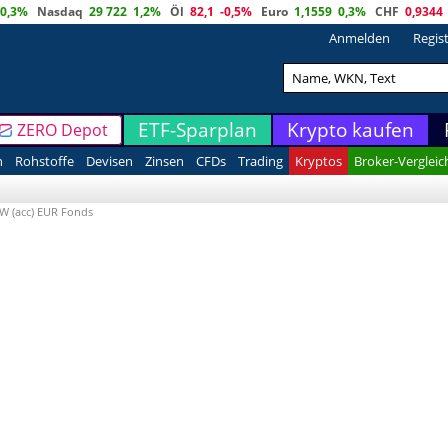
0,3%
Nasdaq
29 722
1,2%
Öl
82,1
-0,5%
Euro
1,1559
0,3%
CHF
0,9344
Anmelden
Regis
ETF-Sparplan
Krypto kaufen
ZERO Depot
n
Rohstoffe
Devisen
Zinsen
CFDs
Trading
Kryptos
Broker-Vergleic
W (acc) EUR Fonds