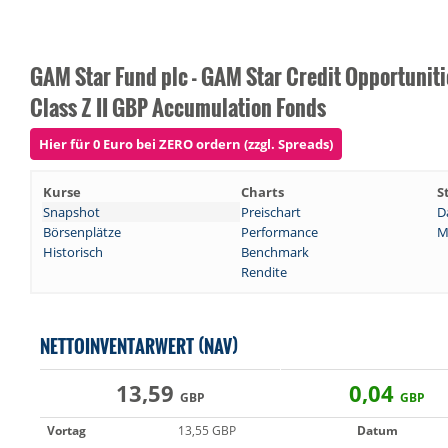
GAM Star Fund plc - GAM Star Credit Opportuniti
Class Z II GBP Accumulation Fonds
Hier für 0 Euro bei ZERO ordern (zzgl. Spreads)
Kurse
Charts
S
Snapshot
Preischart
D
Börsenplätze
Performance
M
Historisch
Benchmark
Rendite
NETTOINVENTARWERT (NAV)
13,59
0,04
GBP
GBP
Vortag
13,55 GBP
Datum