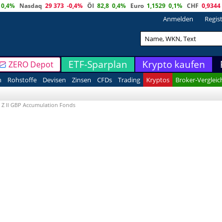
0,4%
Nasdaq
29 373
-0,4%
Öl
82,8
0,4%
Euro
1,1529
0,1%
CHF
0,9344
Anmelden
Regis
ETF-Sparplan
Krypto kaufen
ZERO Depot
n
Rohstoffe
Devisen
Zinsen
CFDs
Trading
Kryptos
Broker-Vergleic
s Z II GBP Accumulation Fonds