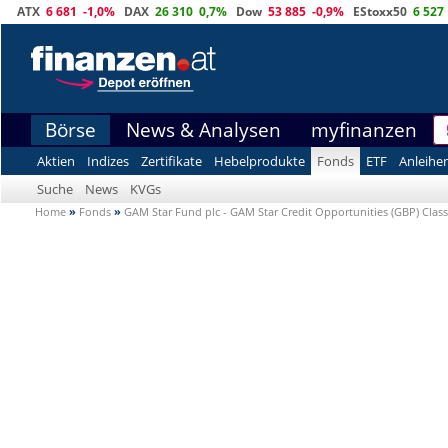
ATX
6 681
-1,0%
DAX
26 310
0,7%
Dow
53 885
-0,9%
EStoxx50
6 527
Börse
News & Analysen
myfinanzen
Aktien
Indizes
Zertifikate
Hebelprodukte
Fonds
ETF
Anleihe
Suche
News
KVGs
Home
»
Fonds
»
GAM Star Fund plc - GAM Star Credit Opportunities (GBP) Clas