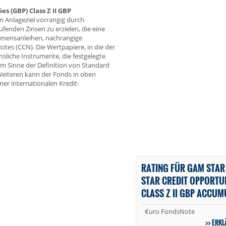
s (GBP) Class Z II GBP
in Anlageziel vorrangig durch
ufenden Zinsen zu erzielen, die eine
hmensanleihen, nachrangige
tes (CCN). Die Wertpapiere, in die der
nsliche Instrumente, die festgelegte
im Sinne der Definition von Standard
Weiteren kann der Fonds in oben
ner internationalen Kredit-
RATING FÜR GAM STAR 
STAR CREDIT OPPORTUN
CLASS Z II GBP ACCU
€uro FondsNote
ERKL