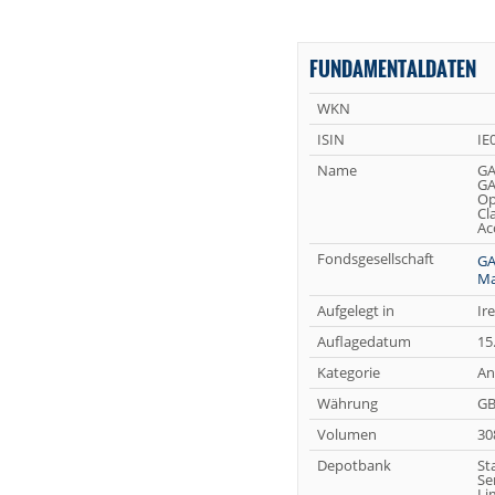
FUNDAMENTALDATEN
WKN
ISIN
IE
Name
GA
GA
Op
Cl
Ac
Fondsgesellschaft
GA
Ma
Aufgelegt in
Ir
Auflagedatum
15
Kategorie
An
Währung
G
Volumen
30
Depotbank
St
Se
Li