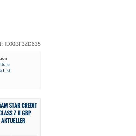
N: IE00BF3ZD635
tion
tfolio
chlist
GAM STAR CREDIT
LASS Z II GBP
 AKTUELLER