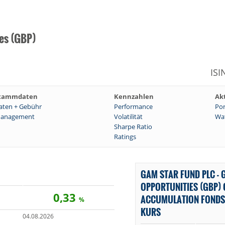
es (GBP)
ISI
tammdaten
Kennzahlen
Ak
aten + Gebühr
Performance
Por
anagement
Volatilität
Wat
Sharpe Ratio
Ratings
GAM STAR FUND PLC - 
OPPORTUNITIES (GBP) C
0,33
ACCUMULATION FONDS
%
KURS
04.08.2026