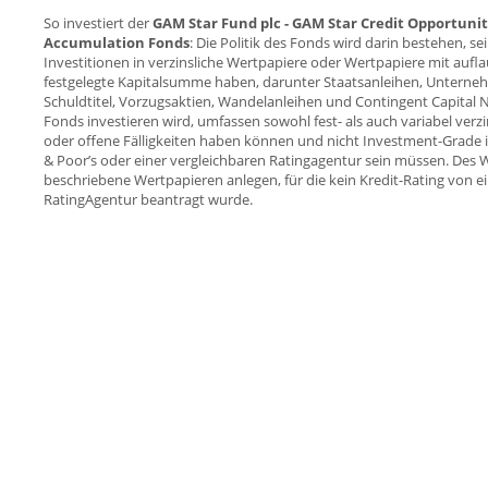
So investiert der
GAM Star Fund plc - GAM Star Credit Opportunitie
Accumulation Fonds
: Die Politik des Fonds wird darin bestehen, se
Investitionen in verzinsliche Wertpapiere oder Wertpapiere mit aufla
festgelegte Kapitalsumme haben, darunter Staatsanleihen, Unterne
Schuldtitel, Vorzugsaktien, Wandelanleihen und Contingent Capital No
Fonds investieren wird, umfassen sowohl fest- als auch variabel verzi
oder offene Fälligkeiten haben können und nicht Investment-Grade 
& Poor’s oder einer vergleichbaren Ratingagentur sein müssen. Des 
beschriebene Wertpapieren anlegen, für die kein Kredit-Rating von ei
RatingAgentur beantragt wurde.