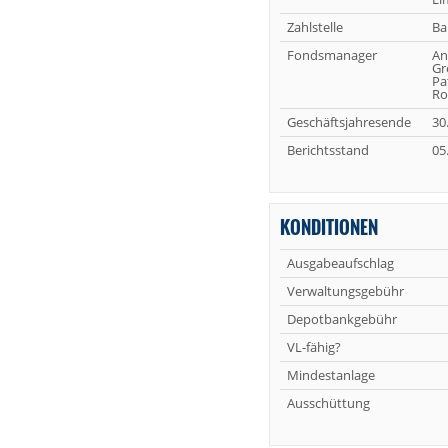
Zahlstelle
Ba
Fondsmanager
An
Gr
Pa
Ro
Geschäftsjahresende
30
Berichtsstand
05
KONDITIONEN
Ausgabeaufschlag
Verwaltungsgebühr
Depotbankgebühr
VL-fähig?
Mindestanlage
Ausschüttung