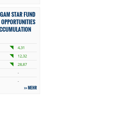
 GAM STAR FUND
T OPPORTUNITIES
 ACCUMULATION
4,31
12,32
28,87
-
-
MEHR