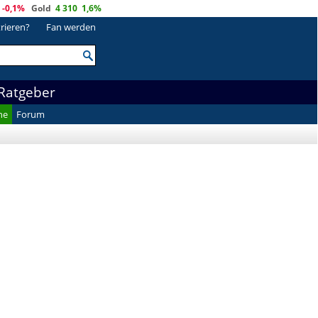
-0,1%
Gold
4 310
1,6%
trieren?
Fan werden
Ratgeber
he
Forum