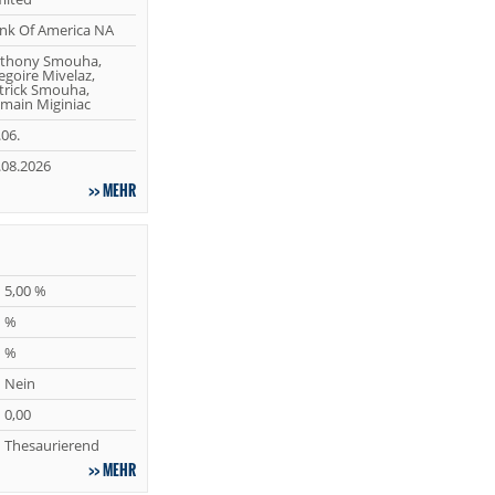
nk Of America NA
thony Smouha,
egoire Mivelaz,
trick Smouha,
main Miginiac
.06.
.08.2026
MEHR
5,00 %
%
%
Nein
0,00
Thesaurierend
MEHR