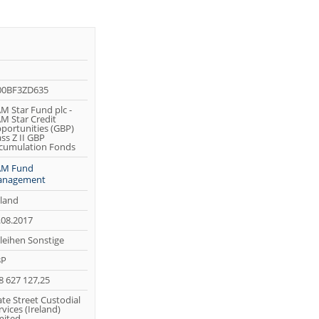
00BF3ZD635
M Star Fund plc -
M Star Credit
portunities (GBP)
ass Z II GBP
cumulation Fonds
M Fund
nagement
eland
.08.2017
leihen Sonstige
BP
8 627 127,25
ate Street Custodial
rvices (Ireland)
mited