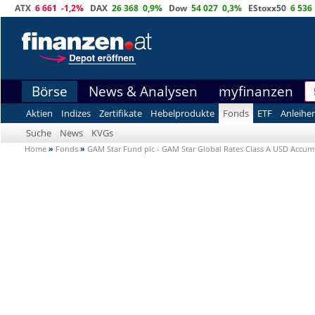
ATX
6 661
-1,2%
DAX
26 368
0,9%
Dow
54 027
0,3%
EStoxx50
6 536
Börse
News & Analysen
myfinanzen
Aktien
Indizes
Zertifikate
Hebelprodukte
Fonds
ETF
Anleihe
Suche
News
KVGs
Home
»
Fonds
»
GAM Star Fund plc - GAM Star Global Rates Class A USD Accum