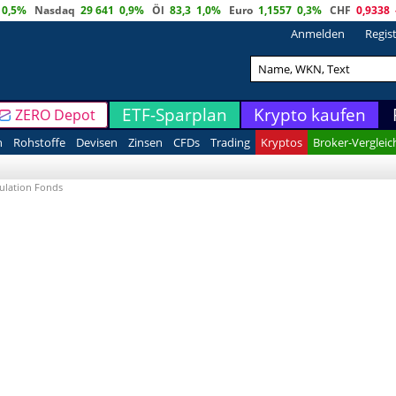
0,5%
Nasdaq
29 641
0,9%
Öl
83,3
1,0%
Euro
1,1557
0,3%
CHF
0,9338
Anmelden
Regis
ETF-Sparplan
Krypto kaufen
ZERO Depot
n
Rohstoffe
Devisen
Zinsen
CFDs
Trading
Kryptos
Broker-Vergleic
ulation Fonds