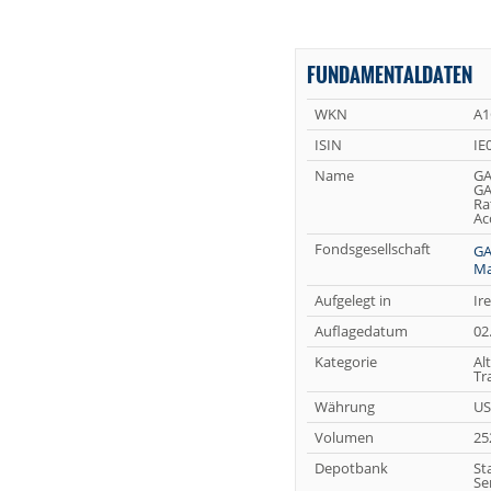
FUNDAMENTALDATEN
WKN
A1
ISIN
IE
Name
GA
GA
Ra
Ac
Fondsgesellschaft
GA
Ma
Aufgelegt in
Ir
Auflagedatum
02
Kategorie
Al
Tr
Währung
U
Volumen
25
Depotbank
St
Se