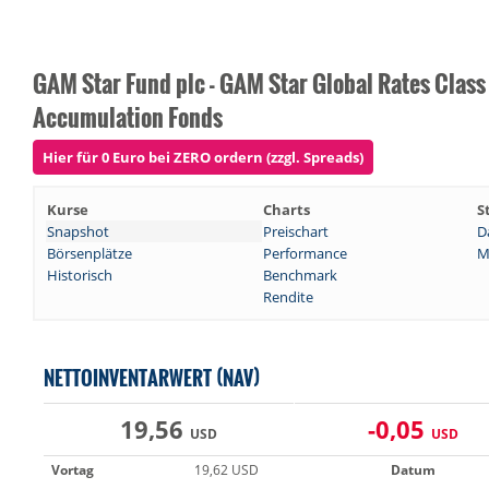
GAM Star Fund plc - GAM Star Global Rates Clas
Accumulation Fonds
Hier für 0 Euro bei ZERO ordern (zzgl. Spreads)
Kurse
Charts
S
Snapshot
Preischart
D
Börsenplätze
Performance
M
Historisch
Benchmark
Rendite
NETTOINVENTARWERT (NAV)
19,56
-0,05
USD
USD
Vortag
19,62 USD
Datum