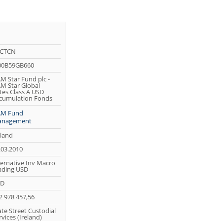
CTCN
00B59GB660
M Star Fund plc -
M Star Global
tes Class A USD
cumulation Fonds
M Fund
nagement
eland
.03.2010
ternative Inv Macro
ading USD
SD
2 978 457,56
ate Street Custodial
rvices (Ireland)