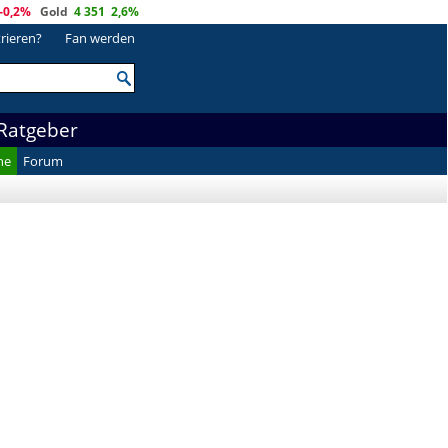
-0,2%
Gold
4 351
2,6%
trieren?
Fan werden
Ratgeber
he
Forum