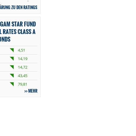
-
ÄRUNG ZU DEN RATINGS
 GAM STAR FUND
L RATES CLASS A
ONDS
4,51
14,19
14,72
43,45
79,81
MEHR