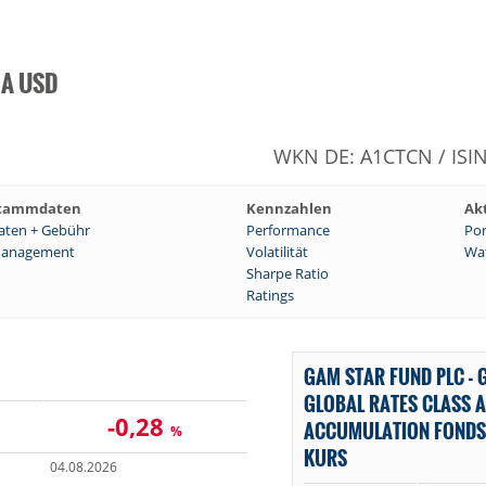
s A USD
WKN DE: A1CTCN / ISI
tammdaten
Kennzahlen
Ak
aten + Gebühr
Performance
Por
anagement
Volatilität
Wat
Sharpe Ratio
Ratings
GAM STAR FUND PLC - 
GLOBAL RATES CLASS A
-0,28
ACCUMULATION FONDS
%
KURS
04.08.2026