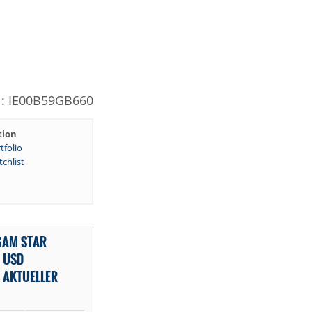
N: IE00B59GB660
tion
tfolio
chlist
GAM STAR
 USD
 AKTUELLER