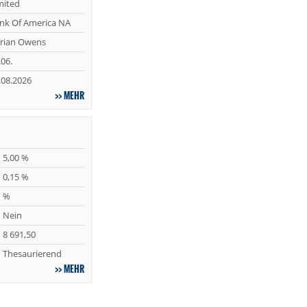
mited
nk Of America NA
rian Owens
.06.
.08.2026
MEHR
5,00 %
0,15 %
%
Nein
8 691,50
Thesaurierend
MEHR