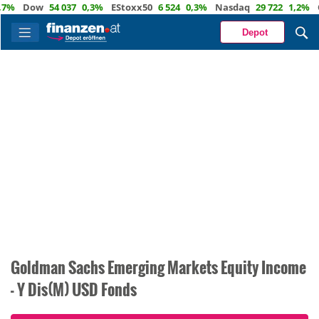
Dow
54 037
0,3%
EStoxx50
6 524
0,3%
Nasdaq
29 722
1,2%
Öl
82
Depot
Goldman Sachs Emerging Markets Equity Income
- Y Dis(M) USD Fonds