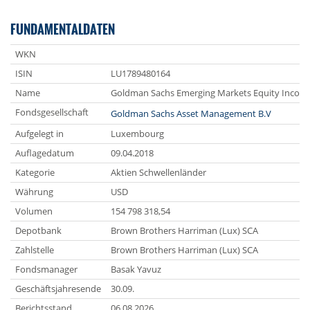
FUNDAMENTALDATEN
WKN
ISIN
LU1789480164
Name
Goldman Sachs Emerging Markets Equity Income
Fondsgesellschaft
Goldman Sachs Asset Management B.V
Aufgelegt in
Luxembourg
Auflagedatum
09.04.2018
Kategorie
Aktien Schwellenländer
Währung
USD
Volumen
154 798 318,54
Depotbank
Brown Brothers Harriman (Lux) SCA
Zahlstelle
Brown Brothers Harriman (Lux) SCA
Fondsmanager
Basak Yavuz
Geschäftsjahresende
30.09.
Berichtsstand
06.08.2026