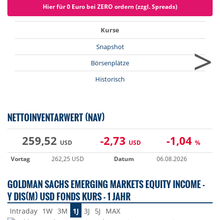
Hier für 0 Euro bei ZERO ordern (zzgl. Spreads)
Kurse
>
Snapshot
Börsenplätze
Historisch
NETTOINVENTARWERT (NAV)
259,52
-2,73
-1,04
USD
USD
%
Vortag
262,25 USD
Datum
06.08.2026
GOLDMAN SACHS EMERGING MARKETS EQUITY INCOME -
Y DIS(M) USD FONDS KURS - 1 JAHR
Intraday
1W
3M
1J
3J
5J
MAX