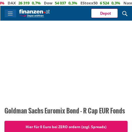
DAX
26 319
0,7%
Dow
54 037
0,3%
EStoxx50
6 524
0,3%
Nasdaq
Depot
Goldman Sachs Euromix Bond - R Cap EUR Fonds
Hier für 0 Euro bei ZERO ordern (zzgl. Spreads)