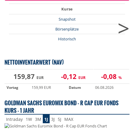
Kurse
>
Snapshot
Börsenplätze
Historisch
NETTOINVENTARWERT (NAV)
159,87
-0,12
-0,08
EUR
EUR
%
Vortag
159,99 EUR
Datum
06.08.2026
GOLDMAN SACHS EUROMIX BOND - R CAP EUR FONDS
KURS - 1 JAHR
Intraday
1W
3M
1J
3J
5J
MAX