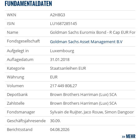
FUNDAMENTALDATEN
WKN
A2H8G3
ISIN
LU1687285145
Name
Goldman Sachs Euromix Bond - R Cap EUR Fond
Fondsgesellschaft
Goldman Sachs Asset Management B.V
Aufgelegt in
Luxembourg
Auflagedatum
31.01.2018
Kategorie
Staatsanleihen EUR
Währung
EUR
Volumen
217 449 808,27
Depotbank
Brown Brothers Harriman (Lux) SCA
Zahlstelle
Brown Brothers Harriman (Lux) SCA
Fondsmanager
Sylvain de Ruijter, Jaco Rouw, Simon Dangoor
Geschäftsjahresende
30.09.
Berichtsstand
04.08.2026
MEHR